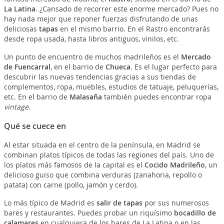
La Latina
. ¿Cansado de recorrer este enorme mercado? Pues no
hay nada mejor que reponer fuerzas disfrutando de unas
deliciosas
tapas
en el mismo barrio. En el Rastro encontrarás
desde ropa usada, hasta libros antiguos, vinilos, etc.
Un punto de encuentro de muchos madrileños es el
Mercado
de Fuencarral
, en el barrio de
Chueca
. Es el lugar perfecto para
descubrir las nuevas tendencias gracias a sus tiendas de
complementos, ropa, muebles, estudios de tatuaje, peluquerías,
etc. En el barrio de
Malasaña
también puedes encontrar ropa
vintage
.
Qué se cuece en
Al estar situada en el centro de la península, en Madrid se
combinan platos típicos de todas las regiones del país. Uno de
los platos más famosos de la capital es el
Cocido Madrileño
, un
delicioso guiso que combina verduras (zanahoria, repollo o
patata) con carne (pollo, jamón y cerdo).
Lo más típico de Madrid es
salir de tapas
por sus numerosos
bares y restaurantes. Puedes probar un riquísimo
bocadillo de
calamares
en cualquiera de los bares de La Latina o en las