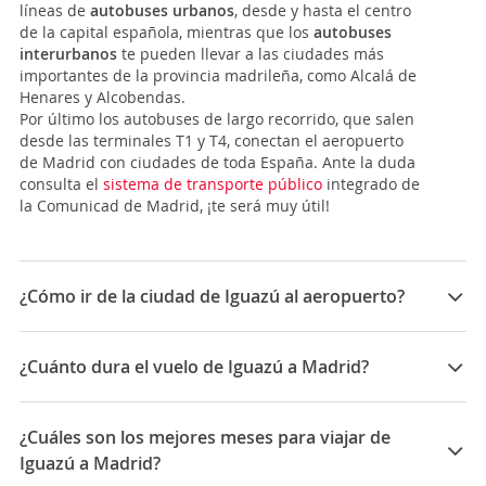
líneas de
autobuses urbanos
, desde y hasta el centro
de la capital española, mientras que los
autobuses
interurbanos
te pueden llevar a las ciudades más
importantes de la provincia madrileña, como Alcalá de
Henares y Alcobendas.
Por último los autobuses de largo recorrido, que salen
desde las terminales T1 y T4, conectan el aeropuerto
de Madrid con ciudades de toda España. Ante la duda
consulta el
sistema de transporte público
integrado de
la Comunicad de Madrid, ¡te será muy útil!
¿Cómo ir de la ciudad de Iguazú al aeropuerto?
El
Aeropuerto Internacional de Puerto Iguazú
está a
20 Km del centro de
Puerto Iguazú
y a 10 Km del
¿Cuánto dura el vuelo de Iguazú a Madrid?
Parque Nacional Iguazú
, donde están las famosas
Cataratas. Es un aeropuerto pequeño pero con los
La duración media para viajar entre Iguazú y Madrid
servicios básicos necesarios. ¿Cómo llegar del
es 31:05
¿Cuáles son los mejores meses para viajar de
aeropuerto al centro?
Iguazú a Madrid?
-
Autobuses:
Four Tourist Travel realiza viajes desde el