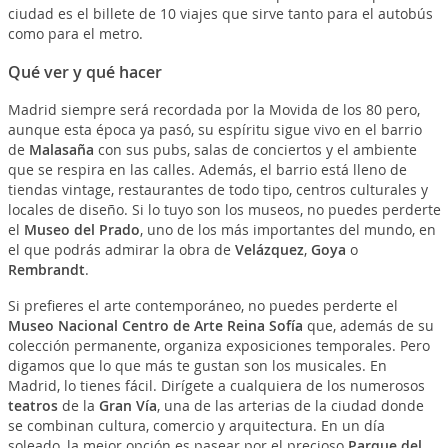
ciudad es el billete de 10 viajes que sirve tanto para el autobús
como para el metro.
Qué ver y qué hacer
Madrid siempre será recordada por la Movida de los 80 pero,
aunque esta época ya pasó, su espíritu sigue vivo en el barrio
de
Malasaña
con sus pubs, salas de conciertos y el ambiente
que se respira en las calles. Además, el barrio está lleno de
tiendas vintage, restaurantes de todo tipo, centros culturales y
locales de diseño. Si lo tuyo son los museos, no puedes perderte
el
Museo del Prado
, uno de los más importantes del mundo, en
el que podrás admirar la obra de
Velázquez
,
Goya
o
Rembrandt
.
Si prefieres el arte contemporáneo, no puedes perderte el
Museo Nacional Centro de Arte Reina Sofía
que, además de su
colección permanente, organiza exposiciones temporales. Pero
digamos que lo que más te gustan son los musicales. En
Madrid, lo tienes fácil. Dirígete a cualquiera de los numerosos
teatros
de la
Gran Vía
, una de las arterias de la ciudad donde
se combinan cultura, comercio y arquitectura. En un día
soleado, la mejor opción es pasear por el precioso
Parque del