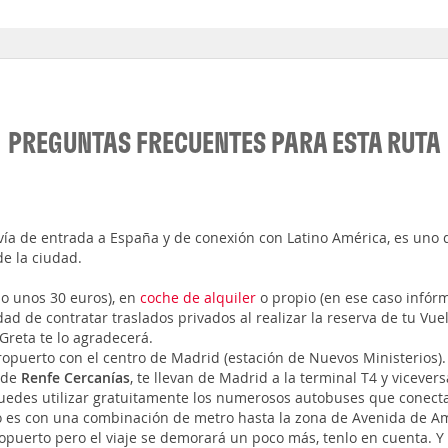
PREGUNTAS FRECUENTES PARA ESTA RUTA
l vía de entrada a España y de conexión con Latino América, es un
e la ciudad.
io unos 30 euros), en
coche de alquiler
o propio (en ese caso infór
ad de contratar traslados privados al realizar la reserva de tu Vuel
 Greta te lo agradecerá.
ropuerto con el centro de Madrid (estación de Nuevos Ministerios).
, de
Renfe Cercanías
, te llevan de Madrid a la terminal T4 y vicevers
puedes utilizar gratuitamente los numerosos autobuses que conecta
o es con una combinación de metro hasta la zona de Avenida de Amé
puerto pero el viaje se demorará un poco más, tenlo en cuenta. Y 