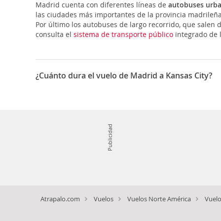
Madrid cuenta con diferentes líneas de
autobuses urb
las ciudades más importantes de la provincia madrileñ
Por último los autobuses de largo recorrido, que salen
consulta el
sistema de transporte público
integrado de l
¿Cuánto dura el vuelo de Madrid a Kansas City?
La duración media para viajar entre Madrid y Kansas Ci
Publicidad
Atrapalo.com
Vuelos
Vuelos Norte América
Vuelo