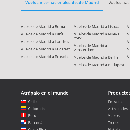
Vuelos internacionales desde Madrid
Vuelos nac
Vuelos de Madrid a Roma
Vuelos de Madrid a Lisboa
V
Vuelos de Madrid a París
Vuelos de Madrid a Nueva
V
York
Vuelos de Madrid a Londres
V
Vuelos de Madrid a
Vuelos de Madrid a Bucarest
V
Amsterdam
Vuelos de Madrid a Bruselas
V
Vuelos de Madrid a Berlín
Vuelos de Madrid a Budapest
Atrápalo en el mundo
Producto
Chile
Entradas
Colombia
Actividades
Perú
Vuelos
Panamá
Trenes
Costa Rica
Hoteles