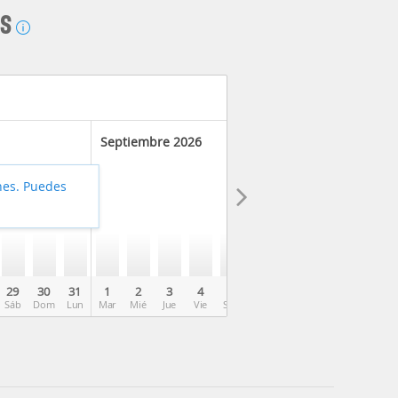
AS
Septiembre 2026
hes. Puedes
29
30
31
1
2
3
4
5
6
7
8
9
10
Sáb
Dom
Lun
Mar
Mié
Jue
Vie
Sáb
Dom
Lun
Mar
Mié
Jue