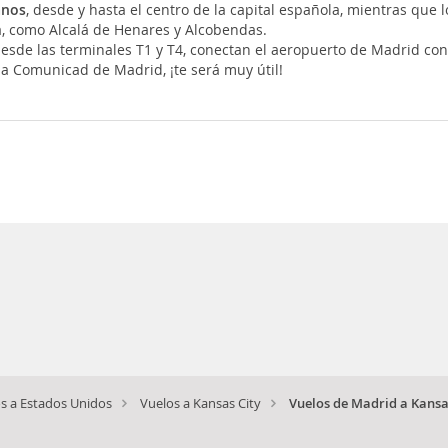
anos
, desde y hasta el centro de la capital española, mientras que 
a, como Alcalá de Henares y Alcobendas.
 desde las terminales T1 y T4, conectan el aeropuerto de Madrid co
a Comunicad de Madrid, ¡te será muy útil!
ty es 30:13
s a Estados Unidos
Vuelos a Kansas City
Vuelos de Madrid a Kansa