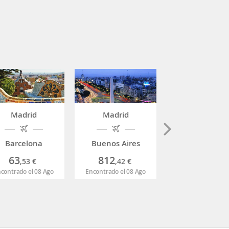
Madrid
Madrid
Madrid
Barcelona
Buenos Aires
Lima
63
812
509
,53
€
,42
€
,11
€
contrado el 08 Ago
Encontrado el 08 Ago
Encontrado el 08 