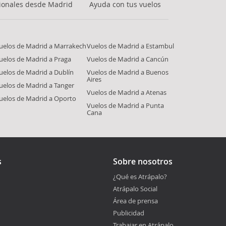
ionales desde Madrid
Ayuda con tus vuelos
uelos de Madrid a Marrakech
Vuelos de Madrid a Estambul
uelos de Madrid a Praga
Vuelos de Madrid a Cancún
uelos de Madrid a Dublín
Vuelos de Madrid a Buenos
Aires
uelos de Madrid a Tanger
Vuelos de Madrid a Atenas
uelos de Madrid a Oporto
Vuelos de Madrid a Punta
Cana
s
Sobre nosotros
¿Qué es Atrápalo?
Atrápalo Social
Área de prensa
Publicidad
Trabajar en Atrápalo