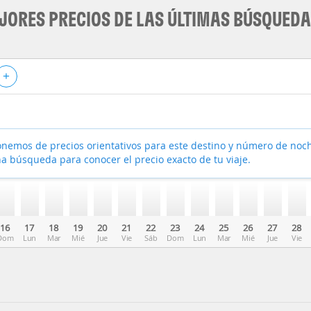
JORES PRECIOS DE LAS ÚLTIMAS BÚSQUED
+
nemos de precios orientativos para este destino y número de noc
a búsqueda para conocer el precio exacto de tu viaje.
16
17
18
19
20
21
22
23
24
25
26
27
28
Dom
Lun
Mar
Mié
Jue
Vie
Sáb
Dom
Lun
Mar
Mié
Jue
Vie