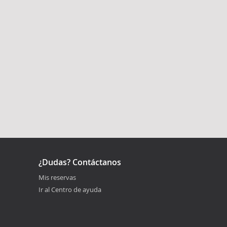
¿Dudas? Contáctanos
Mis reservas
Ir al Centro de ayuda