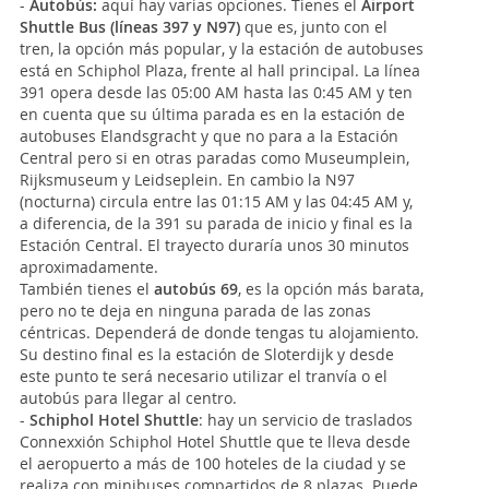
-
Autobús:
aquí hay varias opciones. Tienes el
Airport
Shuttle Bus (líneas 397 y N97)
que es, junto con el
tren, la opción más popular, y la estación de autobuses
está en Schiphol Plaza, frente al hall principal. La línea
391 opera desde las 05:00 AM hasta las 0:45 AM y ten
en cuenta que su última parada es en la estación de
autobuses Elandsgracht y que no para a la Estación
Central pero si en otras paradas como Museumplein,
Rijksmuseum y Leidseplein. En cambio la N97
(nocturna) circula entre las 01:15 AM y las 04:45 AM y,
a diferencia, de la 391 su parada de inicio y final es la
Estación Central. El trayecto duraría unos 30 minutos
aproximadamente.
También tienes el
autobús 69
, es la opción más barata,
pero no te deja en ninguna parada de las zonas
céntricas. Dependerá de donde tengas tu alojamiento.
Su destino final es la estación de Sloterdijk y desde
este punto te será necesario utilizar el tranvía o el
autobús para llegar al centro.
-
Schiphol Hotel Shuttle
: hay un servicio de traslados
Connexxión Schiphol Hotel Shuttle que te lleva desde
el aeropuerto a más de 100 hoteles de la ciudad y se
realiza con minibuses compartidos de 8 plazas. Puede