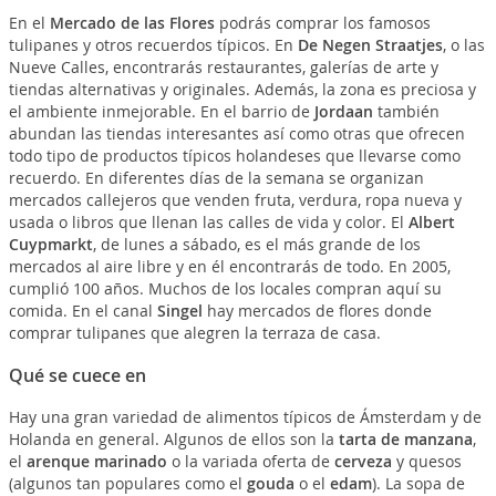
En el
Mercado de las Flores
podrás comprar los famosos
tulipanes y otros recuerdos típicos. En
De Negen Straatjes
, o las
Nueve Calles, encontrarás restaurantes, galerías de arte y
tiendas alternativas y originales. Además, la zona es preciosa y
el ambiente inmejorable. En el barrio de
Jordaan
también
abundan las tiendas interesantes así como otras que ofrecen
todo tipo de productos típicos holandeses que llevarse como
recuerdo. En diferentes días de la semana se organizan
mercados callejeros que venden fruta, verdura, ropa nueva y
usada o libros que llenan las calles de vida y color. El
Albert
Cuypmarkt
, de lunes a sábado, es el más grande de los
mercados al aire libre y en él encontrarás de todo. En 2005,
cumplió 100 años. Muchos de los locales compran aquí su
comida. En el canal
Singel
hay mercados de flores donde
comprar tulipanes que alegren la terraza de casa.
Qué se cuece en
Hay una gran variedad de alimentos típicos de Ámsterdam y de
Holanda en general. Algunos de ellos son la
tarta de manzana
,
el
arenque marinado
o la variada oferta de
cerveza
y quesos
(algunos tan populares como el
gouda
o el
edam
). La sopa de