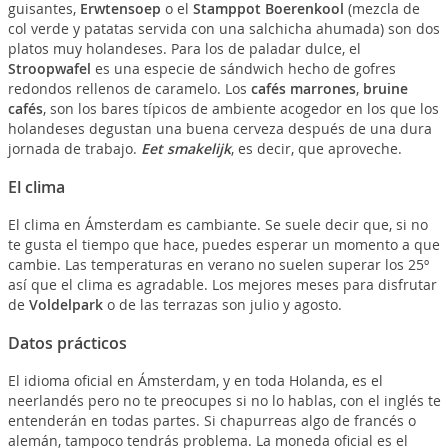
guisantes,
Erwtensoep
o el
Stamppot Boerenkool
(mezcla de
col verde y patatas servida con una salchicha ahumada) son dos
platos muy holandeses. Para los de paladar dulce, el
Stroopwafel
es una especie de sándwich hecho de gofres
redondos rellenos de caramelo. Los
cafés marrones
,
bruine
cafés
, son los bares típicos de ambiente acogedor en los que los
holandeses degustan una buena cerveza después de una dura
jornada de trabajo.
Eet smakelijk
, es decir, que aproveche.
El clima
El clima en Ámsterdam es cambiante. Se suele decir que, si no
te gusta el tiempo que hace, puedes esperar un momento a que
cambie. Las temperaturas en verano no suelen superar los 25º
así que el clima es agradable. Los mejores meses para disfrutar
de
Voldelpark
o de las terrazas son julio y agosto.
Datos prácticos
El idioma oficial en Ámsterdam, y en toda Holanda, es el
neerlandés pero no te preocupes si no lo hablas, con el inglés te
entenderán en todas partes. Si chapurreas algo de francés o
alemán, tampoco tendrás problema. La moneda oficial es el