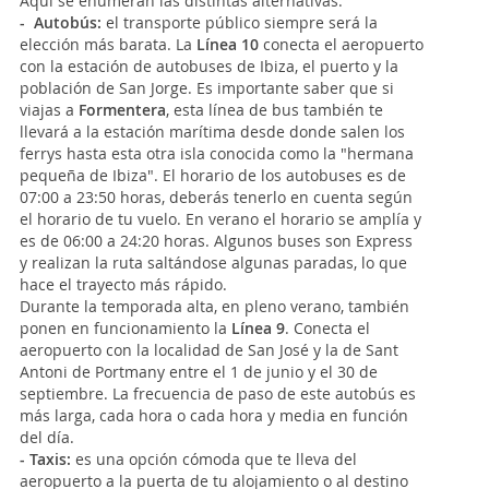
Aquí se enumeran las distintas alternativas:
-
Autobús:
el transporte público siempre será la
elección más barata. La
Línea 10
conecta el aeropuerto
con la estación de autobuses de Ibiza, el puerto y la
población de San Jorge. Es importante saber que si
viajas a
Formentera
, esta línea de bus también te
llevará a la estación marítima desde donde salen los
ferrys hasta esta otra isla conocida como la "hermana
pequeña de Ibiza". El horario de los autobuses es de
07:00 a 23:50 horas, deberás tenerlo en cuenta según
el horario de tu vuelo. En verano el horario se amplía y
es de 06:00 a 24:20 horas. Algunos buses son Express
y realizan la ruta saltándose algunas paradas, lo que
hace el trayecto más rápido.
Durante la temporada alta, en pleno verano, también
ponen en funcionamiento la
Línea 9
. Conecta el
aeropuerto con la localidad de San José y la de Sant
Antoni de Portmany entre el 1 de junio y el 30 de
septiembre. La frecuencia de paso de este autobús es
más larga, cada hora o cada hora y media en función
del día.
-
Taxis:
es una opción cómoda que te lleva del
aeropuerto a la puerta de tu alojamiento o al destino