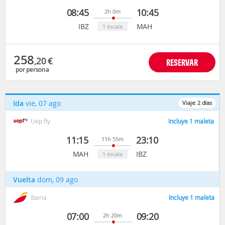
08:45
10:45
2h 0m
IBZ
MAH
1 escala
258
,20
€
RESERVAR
por persona
Ida
vie, 07 ago
Viaje:
2
días
Uep fly
Incluye 1 maleta
11:15
23:10
11h 55m
MAH
IBZ
1 escala
Vuelta
dom, 09 ago
Iberia
Incluye 1 maleta
07:00
09:20
2h 20m