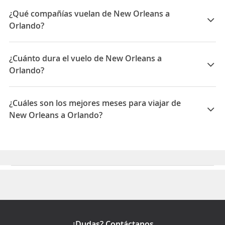
¿Qué compañías vuelan de New Orleans a
Orlando?
Las compañías que vuelan de New Orleans a Orlando
son: Frontier Airlines
¿Cuánto dura el vuelo de New Orleans a
Orlando?
La duración media para viajar entre New Orleans y
Orlando es 04:13
¿Cuáles son los mejores meses para viajar de
New Orleans a Orlando?
Los mejores meses para viajar de New Orleans a
Orlando son Agosto, Septiembre, Enero
¿Dudas? Contáctanos