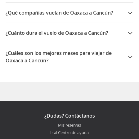
¿Qué compañías vuelan de Oaxaca a Cancún?
Las compañías que vuelan de Oaxaca a Cancún son:
Interjet, Aeromexico, Volaris, Aeromar Airlines, Hahn
¿Cuánto dura el vuelo de Oaxaca a Cancún?
Air Businessline
La duración media para viajar entre Oaxaca y Cancún
es 05:10
¿Cuáles son los mejores meses para viajar de
Oaxaca a Cancún?
Los mejores meses para viajar de Oaxaca a Cancún
son Marzo, Febrero, Enero
¿Dudas? Contáctanos
Mis reservas
Ir al Centro de ayuda