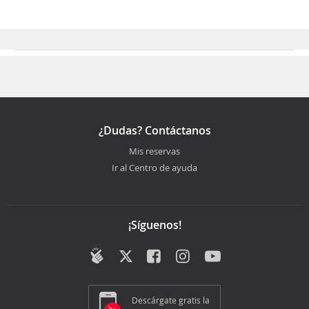
Los mejores meses para viajar de Oaxaca a
Guadalajara son Marzo, Febrero, Enero
¿Dudas? Contáctanos
Mis reservas
Ir al Centro de ayuda
¡Síguenos!
Descárgate gratis la