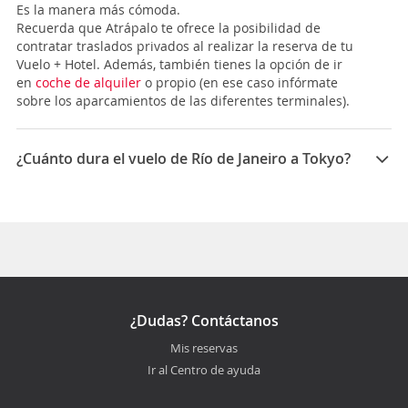
Es la manera más cómoda.
Recuerda que Atrápalo te ofrece la posibilidad de
contratar traslados privados al realizar la reserva de tu
Vuelo + Hotel. Además, también tienes la opción de ir
en
coche de alquiler
o propio (en ese caso infórmate
sobre los aparcamientos de las diferentes terminales).
¿Cuánto dura el vuelo de Río de Janeiro a Tokyo?
La duración media para viajar entre Río de Janeiro y
Tokyo es 37:25
¿Dudas? Contáctanos
Mis reservas
Ir al Centro de ayuda