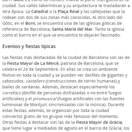
ciudad. Sus calles laberínticas y su arquitectura te trasladarán a
otra época. La
Catedral
o la
Plaça Reial
y las callejuelas que la
rodean son dos de sus zonas más conocidas. Al otro lado del
Gòtic, en el
Born
, se encuentra una de las iglesias góticas de
referencia de Barcelona,
Santa María del Mar
. Tanto la iglesia
como el barrio en el que se encuentra te dejarán fascinado.
Eventos y fiestas típicas
Las fiestas más destacadas de la ciudad de Barcelona son las de
la
Fiesta Mayor de La Mercè
, patrona de Barcelona, que se
celebra el 24 de Septiembre. En ellas se crea un ambiente
festivo en toda la ciudad y se pueden ver desfiles de gigantes y
cabezudos,
castellers
(construcciones de torres humanas) y
bailes de sardanas. Además, destacan especialmente los
correfocs
(desfile de personas disfrazadas o no entre fuegos
artificiales) y el
piromusical
(fuegos artificiales con las fuentes
luminosas de Montjuïc sincronizadas con la música). Durante
estas fiestas, además, se organizan por toda la ciudad
conciertos gratis de los grupos más famosos del momento.
Otras fiestas a destacar son las de la
Fiesta Mayor de Gràcia
,
que tiene lugar a mediados de agosto en el barrio de Gràcia; los