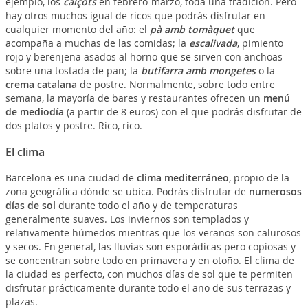
ejemplo, los
calçots
en febrero-marzo, toda una tradición. Pero
hay otros muchos igual de ricos que podrás disfrutar en
cualquier momento del año: el
pà amb tomàquet
que
acompaña a muchas de las comidas; la
escalivada
, pimiento
rojo y berenjena asados al horno que se sirven con anchoas
sobre una tostada de pan; la
butifarra amb mongetes
o la
crema catalana
de postre. Normalmente, sobre todo entre
semana, la mayoría de bares y restaurantes ofrecen un
menú
de mediodía
(a partir de 8 euros) con el que podrás disfrutar de
dos platos y postre. Rico, rico.
El clima
Barcelona es una ciudad de
clima mediterráneo
, propio de la
zona geográfica dónde se ubica. Podrás disfrutar de
numerosos
días de sol
durante todo el año y de temperaturas
generalmente suaves. Los inviernos son templados y
relativamente húmedos mientras que los veranos son calurosos
y secos. En general, las lluvias son esporádicas pero copiosas y
se concentran sobre todo en primavera y en otoño. El clima de
la ciudad es perfecto, con muchos días de sol que te permiten
disfrutar prácticamente durante todo el año de sus terrazas y
plazas.