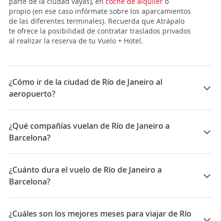
parte de la ciudad vayas), en
coche de alquiler
o
propio (en ese caso infórmate sobre los aparcamientos
de las diferentes terminales). Recuerda que Atrápalo
te ofrece la posibilidad de contratar traslados privados
al realizar la reserva de tu Vuelo + Hotel.
¿Cómo ir de la ciudad de Río de Janeiro al
aeropuerto?
Río es una ciudad que puede ser peligrosa si no tomas
precauciones como las de cualquier gran ciudad de
¿Qué compañías vuelan de Río de Janeiro a
Latinoamérica y más con la dificultad, en este caso, de
Barcelona?
que el idioma no es el español sino el portugués. Así
pues, una vez estés en el
Aeropuerto Internacional
Las compañías que vuelan de Río de Janeiro a
Antonio Carlos Jobim
(GIG), aunque popularmente se
Barcelona son: TAP Portugal, Norwegian Air, Royal Air
¿Cuánto dura el vuelo de Río de Janeiro a
lo conoce como Aeropuerto Internacional Galeão,
Maroc
deberás elegir cómo ir del aeropuerto, que tiene 2
Barcelona?
terminales, al centro, un trayecto de 20 Km que puede
La duración media para viajar entre Río de Janeiro y
durar entre media hora y hasta más de dos horas
Barcelona es 17:05
según en tránsito y el medio de transporte y
¿Cuáles son los mejores meses para viajar de Río
dependiendo el momento del día en que lo tomes.