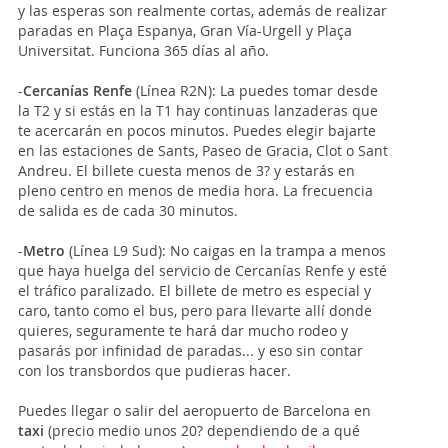
y las esperas son realmente cortas, además de realizar
paradas en Plaça Espanya, Gran Vía-Urgell y Plaça
Universitat. Funciona 365 días al año.
-
Cercanías Renfe
(Línea R2N): La puedes tomar desde
la T2 y si estás en la T1 hay continuas lanzaderas que
te acercarán en pocos minutos. Puedes elegir bajarte
en las estaciones de Sants, Paseo de Gracia, Clot o Sant
Andreu. El billete cuesta menos de 3? y estarás en
pleno centro en menos de media hora. La frecuencia
de salida es de cada 30 minutos.
-
Metro
(Línea L9 Sud): No caigas en la trampa a menos
que haya huelga del servicio de Cercanías Renfe y esté
el tráfico paralizado. El billete de metro es especial y
caro, tanto como el bus, pero para llevarte allí donde
quieres, seguramente te hará dar mucho rodeo y
pasarás por infinidad de paradas... y eso sin contar
con los transbordos que pudieras hacer.
Puedes llegar o salir del aeropuerto de Barcelona en
taxi
(precio medio unos 20? dependiendo de a qué