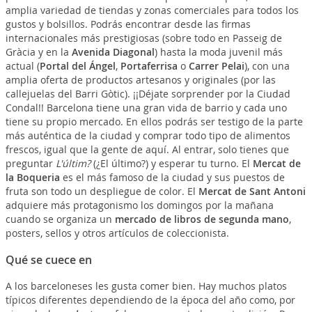
amplia variedad de tiendas y zonas comerciales para todos los
gustos y bolsillos. Podrás encontrar desde las firmas
internacionales más prestigiosas (sobre todo en Passeig de
Gràcia y en la
Avenida Diagonal
) hasta la moda juvenil más
actual (
Portal del Ángel
,
Portaferrisa
o
Carrer Pelai
), con una
amplia oferta de productos artesanos y originales (por las
callejuelas del Barri Gòtic). ¡¡Déjate sorprender por la Ciudad
Condal!! Barcelona tiene una gran vida de barrio y cada uno
tiene su propio mercado. En ellos podrás ser testigo de la parte
más auténtica de la ciudad y comprar todo tipo de alimentos
frescos, igual que la gente de aquí. Al entrar, solo tienes que
preguntar
L'últim?
(¿El último?) y esperar tu turno. El
Mercat de
la Boqueria
es el más famoso de la ciudad y sus puestos de
fruta son todo un despliegue de color. El
Mercat de Sant Antoni
adquiere más protagonismo los domingos por la mañana
cuando se organiza un
mercado de libros de segunda mano
,
posters, sellos y otros artículos de coleccionista.
Qué se cuece en
A los barceloneses les gusta comer bien. Hay muchos platos
típicos diferentes dependiendo de la época del año como, por