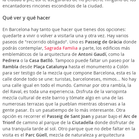
encantadores rincones escondidos de la ciudad.
Qué ver y qué hacer
En Barcelona hay tanto que hacer que tienes dos opciones:
quedarte a vivir o volver a visitarla una y otra vez. Hay varios
paseos de "recorrido obligado". Uno es
Passeig de Gràcia
donde
podrás contemplar,
Sagrada Familia
a parte, los edificios más
emblemáticos de la arquitectura de
Antoni Gaudí
, como la
Pedrera
o la
Casa Batlló
. Tampoco puede faltar un paseo por la
Rambla
desde
Plaça Catalunya
hasta el monumento a Colón
para ser testigo de la mezcla que compone Barcelona, esta es la
calle donde todo se une: turistas, barceloneses, mimos... No hay
una calle igual en todo el mundo. Caminar por otra rambla, la
del Raval, es toda una experiencia. Disfruta de la variopinta
mezcla cultural de este barrio y tómate algo en una de las
numerosas terrazas que la pueblan mientras observas a la
gente pasar. Es un pasatiempo de lo más interesante. Otra
opción es recorrer el
Passeig de Sant Joan
y pasar bajo el
Arc de
Trionf
de camino al parque de la
Ciutadella
donde disfrutar de
una tranquila tarde al sol. Otro parque que no debe faltar en la
visita es el
Parc Güell
, mezcla de naturaleza y arquitectura