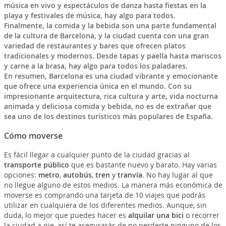
música en vivo y espectáculos de danza hasta fiestas en la
playa y festivales de música, hay algo para todos.
Finalmente, la comida y la bebida son una parte fundamental
de la cultura de Barcelona, y la ciudad cuenta con una gran
variedad de restaurantes y bares que ofrecen platos
tradicionales y modernos. Desde tapas y paella hasta mariscos
y carne a la brasa, hay algo para todos los paladares.
En resumen, Barcelona es una ciudad vibrante y emocionante
que ofrece una experiencia única en el mundo. Con su
impresionante arquitectura, rica cultura y arte, vida nocturna
animada y deliciosa comida y bebida, no es de extrañar que
sea uno de los destinos turísticos más populares de España.
Cómo moverse
Es fácil llegar a cualquier punto de la ciudad gracias al
transporte público
que es bastante nuevo y barato. Hay varias
opciones:
metro
,
autobús
,
tren
y
tranvía
. No hay lugar al que
no llegue alguno de estos medios. La manera más económica de
moverse es comprando una tarjeta de 10 viajes que podrás
utilizar en cualquiera de los diferentes medios. Aunque, sin
duda, lo mejor que puedes hacer es
alquilar una bici
o recorrer
la ciudad a pie, así te asegurarás de no perderte ninguno de los