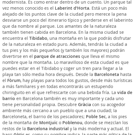
modernista. Es como entrar dentro de un cuento. Un parque tal
vez menos conocido es el
Laberint d'Horta
. Está un poco más
alejado de los puntos clave de la ciudad pero merece la pena
desviarse un poco del itinerario típico y perderse en el laberinto
que da nombre al parque. Los amantes de la naturaleza
también tienen cabida en Barcelona. En la misma ciudad se
encuentra el
Tibidabo
, una montaña en la que podrás disfrutar
de la naturaleza en estado puro. Además, tendrás la ciudad a
tus pies y los más pequeños (y también los mayores) podrán
divertirse en el
parque de atracciones
que lleva el mismo
nombre que la montaña. Lo maravilloso de esta ciudad es que
puedes estar en el Tibidabo y coger un tren para llegar a la
playa tan sólo media hora después. Desde la
Barceloneta
hasta
el
Fòrum
, hay playas para todos los gustos, desde más turísticas
a más familiares y en todas encontrarás un estupendo
chiringuito en el que refrescarte con una bebida fría. La
vida de
barrio
en Barcelona también es muy importante y cada uno
tiene personalidad propia. Descubre
Gràcia
con su acogedor
ambiente más cercano a un pueblo que a una ciudad; la
Barceloneta, el barrio de los pescadores;
Poble Sec
, a los pies
de la montaña de
Montjuïc
o
Poblenou
, donde se mezclan los
restos de la
Barcelona industrial
y la más moderna y actual. El
barri
Gòtic
es, como su nombre indica, la parte más gótica de la