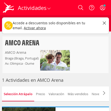
Actividades
Login
amco arena
CAMBIAR
Accede a descuentos solo disponibles en tu
Cualquier tipo
Cualquier fecha
email.
Activar ahora
AMCO ARENA
AMCO Arena
Braga (Braga, Portugal)
Av. Olimpica - Dume
1 Actividades en AMCO Arena
Selección Atrápalo
Precio
Valoración
Más vendidos
Novedad
D