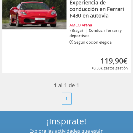
Experiencia de
conducción en Ferrari
F430 en autovia
AMCO Arena
(Braga)
Conducir ferrari y
deportivos
Según opción elegida
119,90€
+0,50€
gastos gestión
1
al
1
de
1
1
¡Inspírate!
Explora las actividades que están