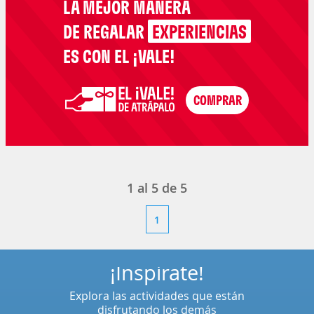
LA MEJOR MANERA
DE REGALAR
EXPERIENCIAS
ES CON EL ¡VALE!
1
al
5
de
5
1
¡Inspírate!
Explora las actividades que están
disfrutando los demás