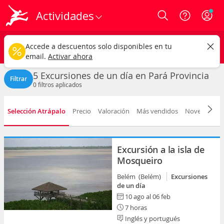
Actividades
Login
Pará
CAMBIAR
Accede a descuentos solo disponibles en tu
Excursiones de un día
Cualquier fecha
email.
Activar ahora
5 Excursiones de un día en Pará Provincia
Filtrar
0
filtros aplicados
Selección Atrápalo
Precio
Valoración
Más vendidos
Novedad
D
Excursión a la isla de
Mosqueiro
Belém (Belém)
Excursiones
de un día
10 ago al 06 feb
7 horas
Inglés y portugués