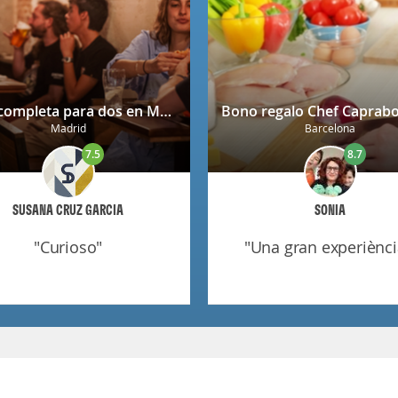
Cena completa para dos en Mendrugo con cerveza artesana incluida
Madrid
Barcelona
7.5
8.7
SUSANA CRUZ GARCIA
SONIA
"curioso"
"una gran experiènci