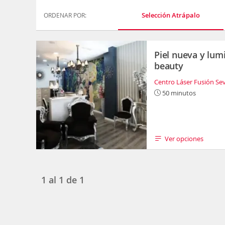
Selección Atrápalo
ORDENAR POR:
Piel nueva y lum
beauty
Centro Láser Fusión Sev
50 minutos
Ver opciones
1
al
1
de
1