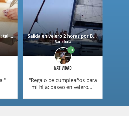
Bono regalo Chef Caprabo: taller de cocina a escoger con degustación
Salida en velero 2 horas por Barcelona
Barcelona
10
NATIVIDAD
a "
"regalo de cumpleaños para
mi hija: paseo en velero..."