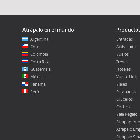
Atrápalo en el mundo
Producto
Argentina
Entradas
Chile
Actividades
Colombia
Vuelos
Costa Rica
Trenes
Guatemala
Hoteles
México
Vuelo+Hotel
Panamá
Viajes
Perú
Escapadas
Cruceros
Coches
Vale Regalo
Atrapapunt
Atrápalo Em
Atrápalo Sm