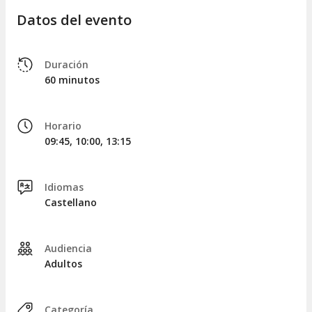
Datos del evento
Cálida bienvenida en la Sala Puig, también conocida
como la Catedral del Cava
Obtén una visión general de la rica historia de la
Duración
empresa que se remonta a 1551.
60 minutos
Recorrido Modernista: Explora la obra
arquitectónica de Josep Puig i Cadafalch, declarada
Monumento Histórico-Artístico en 1976.
Horario
Sumérgete en la historia y el patrimonio de la
09:45, 10:00, 13:15
familia Codorníu.
Descubre la belleza de los jardines de la bodega
Codorníu.
Idiomas
Explicaciones detalladas sobre el proceso de
Castellano
producción de cava.
Descenso a las históricas cuevas subterráneas, que
datan del final del siglo XIX, y un recorrido guiado en
Audiencia
tren a través de las extensas cavas.
Adultos
Degustación de dos cavas premium.
Menú La Torre de Codorniu:
Categoría