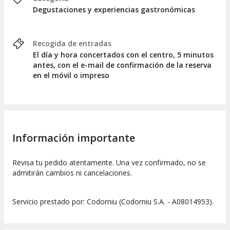
Entrante (a escoger un plato)
Degustaciones y experiencias gastronómicas
Una opción a escoger por persona
Croqueta de pollo rustido
Recogida de entradas
Jamón Ibérico y pan con tomate
El día y hora concertados con el centro, 5 minutos
Stracciatella de burrata con tomates semisecos,
antes, con el e-mail de confirmación de la reserva
pistachos y aceite de albahaca
en el móvil o impreso
Calçots al vapor con vinagreta de trufa, almendras
laminadas y jugo concentrado de calçots y jamón
Menestra de verduras y alcachofas en velouté de
cebollino
Carpaccio de champiñones, trufa y parmesano de
Información importante
36 meses
Revisa tu pedido atentamente. Una vez confirmado, no se
Principal (a escoger un plato)
admitirán cambios ni cancelaciones.
Una opción a escoger por persona
Jarrete de ternera a baja temperatura con apionabo
Servicio prestado por: Codorniu (Codorniu S.A. - A08014953).
y múrgulas
Arroz de setas y butifarra ( min 2 personas)