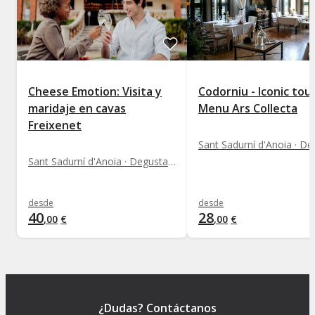
Cheese Emotion: Visita y
Codorniu - Iconic tou
maridaje en cavas
Menu Ars Collecta
Freixenet
Sant Sadurní d'Anoia · Degustaciones y experiencias gastronómicas
desde
desde
40
28
,
00
€
,
00
€
¿Dudas? Contáctanos