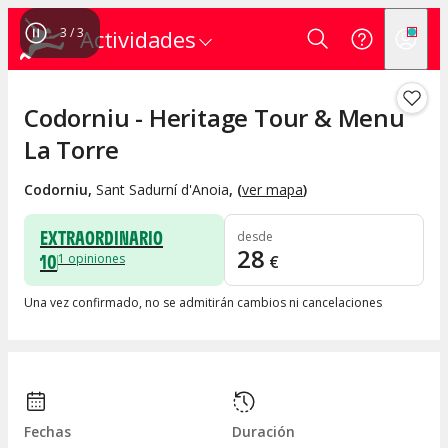
1
/
3
Actividades
Codorniu - Heritage Tour & Menu
La Torre
Codorniu
,
Sant Sadurní d'Anoia
, (
ver mapa
)
EXTRAORDINARIO
desde
28
10
1
opiniones
€
Una vez confirmado, no se admitirán cambios ni cancelaciones
Fechas
Duración