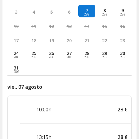
7
8
9
3
4
5
6
28€
28€
28€
10
11
12
13
14
15
16
17
18
19
20
21
22
23
24
25
26
27
28
29
30
28€
28€
28€
28€
28€
28€
28€
31
28€
vie., 07 agosto
10:00h
28
€
13:15h
28
€