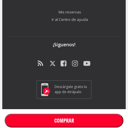
Mis reservas
Ir al Centro de ayuda
¡Síguenos!
Descárgate gratis la
app de Atrápalo
ATRAPALO S.L. - Carrer de Pere IV 105-109 - 08018 Barcelona (España) -
GC1018
COMPRAR