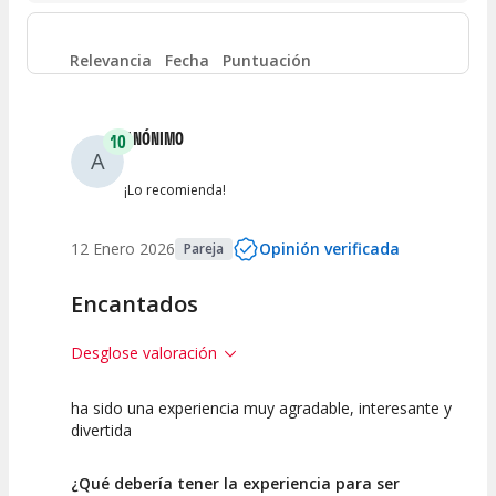
Entre 4 y 6
(
0
)
Relevancia
Fecha
Puntuación
Entre 2 y 4
(
0
)
ANÓNIMO
10
A
Entre 0 y 2
(
0
)
¡Lo recomienda!
12 Enero 2026
Opinión verificada
Pareja
Encantados
Desglose valoración
ha sido una experiencia muy agradable, interesante y
10
10
divertida
Calidad de la
Atención del
Actividad
Personal /
¿Qué debería tener la experiencia para ser
Guia