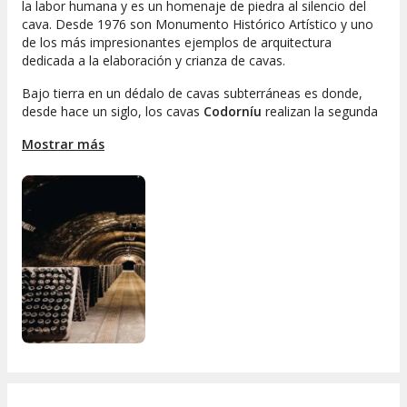
la labor humana y es un homenaje de piedra al silencio del
cava. Desde 1976 son Monumento Histórico Artístico y uno
de los más impresionantes ejemplos de arquitectura
dedicada a la elaboración y crianza de cavas.
Bajo tierra en un dédalo de cavas subterráneas es donde,
desde hace un siglo, los cavas
Codorníu
realizan la segunda
fermentación y crianza a una temperatura siempre
Mostrar más
constante. En 1872, Josep Raventós Fatjó elaboró cava por
primera vez en España siguiendo el Método Tradicional y
utilizando uvas autóctonas del Penedés: Macabeo, Xarel·lo y
Parellada. De esta manera instauró una industria
completamente nueva en la región y vinculó la marca
Codorníu a la historia del cava.
Incluye:
Visita heritage Tour guiada a Codorníu.
Degustación de dos cavas premium.
Menú La Torre de Codorniu
La visita incluye: