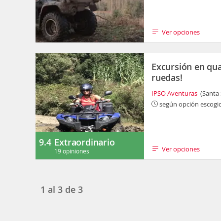
Ver opciones
Excursión en qua
ruedas!
IPSO Aventuras
(Santa
según opción escogi
9.4
Extraordinario
Ver opciones
19 opiniones
1
al
3
de
3