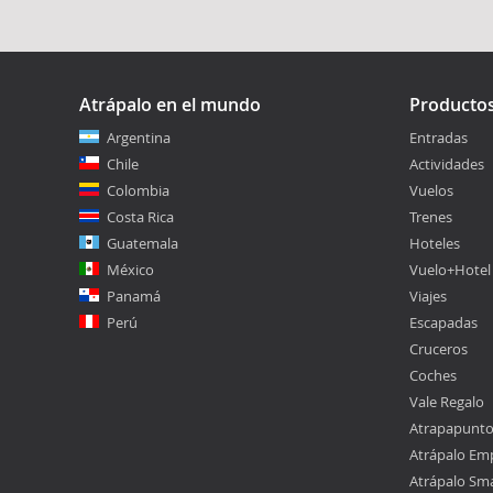
Atrápalo en el mundo
Producto
Argentina
Entradas
Chile
Actividades
Colombia
Vuelos
Costa Rica
Trenes
Guatemala
Hoteles
México
Vuelo+Hotel
Panamá
Viajes
Perú
Escapadas
Cruceros
Coches
Vale Regalo
Atrapapunt
Atrápalo Em
Atrápalo Sm