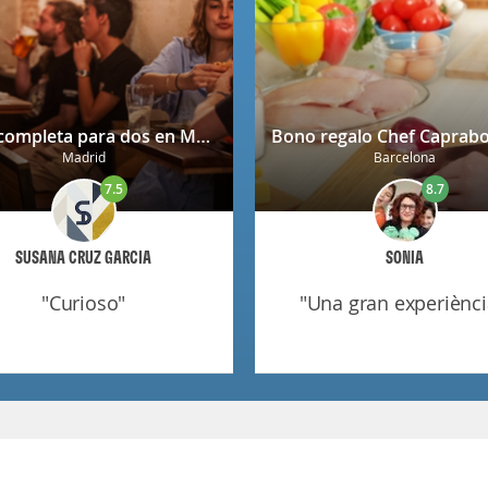
Cena completa para dos en Mendrugo con cerveza artesana incluida
Madrid
Barcelona
7.5
8.7
SUSANA CRUZ GARCIA
SONIA
"curioso"
"una gran experiènci