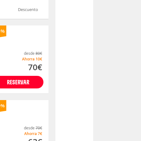
Descuento
3%
desde
80€
Ahorra
10€
70€
RESERVAR
0%
desde
70€
Ahorra
7€