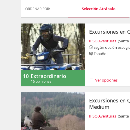
Selección Atrápalo
ORDENAR POR:
Excursiones en 
IPSO Aventuras
(Santa
según opción escogi
Español
10
Extraordinario
Ver opciones
16 opiniones
Excursiones en 
Medium
IPSO Aventuras
(Santa