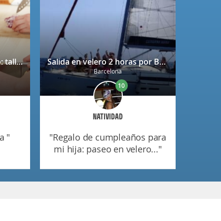
Bono regalo Chef Caprabo: taller de cocina a escoger con degustación
Salida en velero 2 horas por Barcelona
Barcelona
10
NATIVIDAD
a "
"regalo de cumpleaños para
mi hija: paseo en velero..."