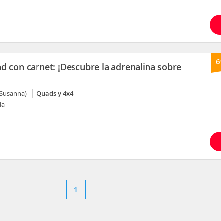
6
d con carnet: ¡Descubre la adrenalina sobre
 Susanna)
Quads y 4x4
da
1