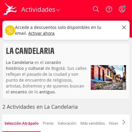
Actividades
Login
la candelaria
CAMBIAR
Accede a descuentos solo disponibles en tu
Cualquier tipo
Cualquier fecha
email.
Activar ahora
LA CANDELARIA
La Candelaria
es el
corazón
histórico
y
cultural
de Bogotá. Sus calles
reflejan el pasado de la ciudad y son
punto de encuentro de religiosos,
artistas, bohemios y de quienes buscan
el
encanto
de lo
antiguo
.
Bogotá (Cundinamarca, Colombia)
Localidad 17 Distrito- Centro Histórico de
2 Actividades en La Candelaria
Bogotá
Selección Atrápalo
Precio
Valoración
Más vendidos
Novedad
D