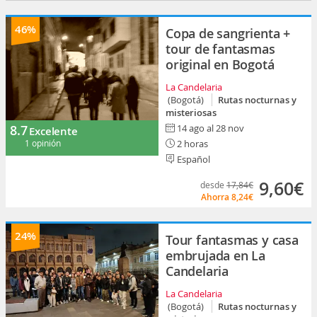
46%
Copa de sangrienta +
tour de fantasmas
original en Bogotá
La Candelaria
(Bogotá)
Rutas nocturnas y
misteriosas
8.7
14 ago al 28 nov
Excelente
1 opinión
2 horas
Español
9,60€
desde
17,84€
Ahorra
8,24€
24%
Tour fantasmas y casa
embrujada en La
Candelaria
La Candelaria
(Bogotá)
Rutas nocturnas y