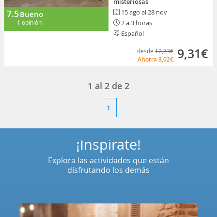
misteriosas
7.5
15 ago al 28 nov
Bueno
1 opinión
2 a 3 horas
Español
9,31€
desde
12,33€
Ahorra
3,02€
1
al
2
de
2
1
¡Inspírate!
Explora las actividades que están
disfrutando los demás