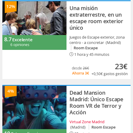
12%
Una misión
extraterrestre, en un
escape room exterior
único
Juegos de Escape exterior, zona
8.7
Excelente
centro - a concretar (Madrid)
6 opiniones
Room Escape
1 hora y 45 minutos
23€
desde
26€
Ahorra
3€
+0,50€
gastos gestión
4%
Dead Mansion
Madrid: Único Escape
Room VR de Terror y
Acción
Virtual Zone Madrid
(Madrid)
Room Escape