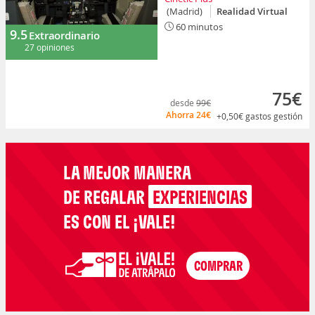
(Madrid)
Realidad Virtual
60 minutos
9.5
Extraordinario
27 opiniones
75€
desde
99€
Ahorra
24€
+0,50€
gastos gestión
LA MEJOR MANERA
DE REGALAR
EXPERIENCIAS
ES CON EL ¡VALE!