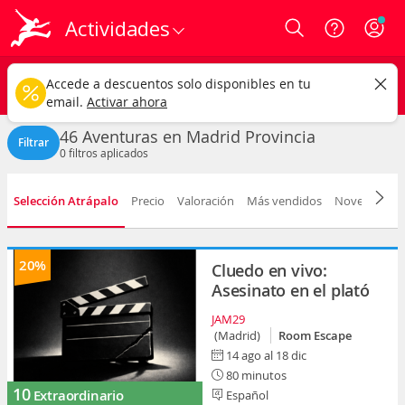
Actividades
Login
Madrid provincia
CAMBIAR
Accede a descuentos solo disponibles en tu
Aventuras
Cualquier fecha
email.
Activar ahora
46 Aventuras en Madrid Provincia
Filtrar
0
filtros aplicados
Selección Atrápalo
Precio
Valoración
Más vendidos
Novedad
D
20%
Cluedo en vivo:
Asesinato en el plató
JAM29
(Madrid)
Room Escape
14 ago al 18 dic
80 minutos
10
Extraordinario
Español