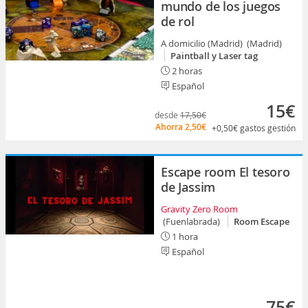
mundo de los juegos
de rol
A domicilio (Madrid) (Madrid)
Paintball y Laser tag
2 horas
Español
15€
desde
17,50€
Ahorra
2,50€
+0,50€
gastos gestión
Escape room El tesoro
de Jassim
Gravity Zero Room
(Fuenlabrada)
Room Escape
1 hora
Español
75€