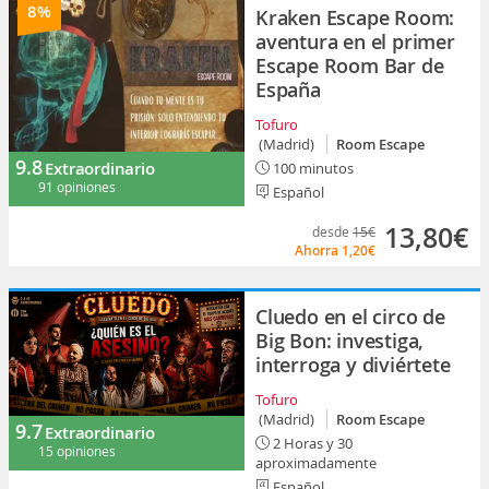
8%
Kraken Escape Room:
aventura en el primer
Escape Room Bar de
España
Tofuro
(Madrid)
Room Escape
9.8
Extraordinario
100 minutos
91 opiniones
Español
13,80€
desde
15€
Ahorra
1,20€
Cluedo en el circo de
Big Bon: investiga,
interroga y diviértete
Tofuro
(Madrid)
Room Escape
9.7
Extraordinario
2 Horas y 30
15 opiniones
aproximadamente
Español,