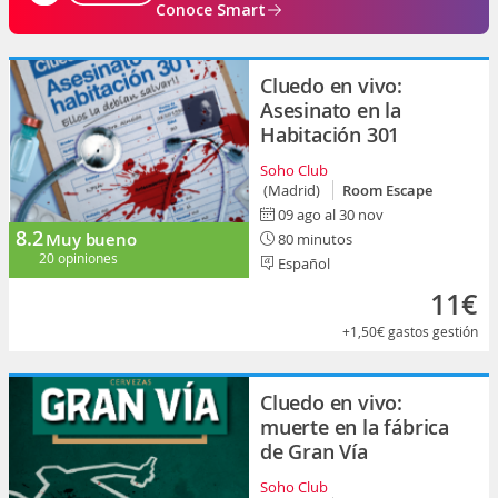
Conoce Smart
Cluedo en vivo:
Asesinato en la
Habitación 301
Soho Club
(Madrid)
Room Escape
09 ago al 30 nov
8.2
Muy bueno
80 minutos
20 opiniones
Español
11€
+1,50€
gastos gestión
Cluedo en vivo:
muerte en la fábrica
de Gran Vía
Soho Club