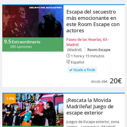
Escapa del secuestro
más emocionante en
este Room Escape con
actores
Paseo de las Yeserías, 63 -
9.5
Extraordinario
Madrid
389 opiniones
(Madrid)
Room Escape
1 hora y 15 minutos
Español
Huele a finde
20€
desde
25€
14%
¡Rescata la Movida
Madrileña! Juego de
escape exterior
Juegos de Escape exterior, zona
centro - a concretar (Madrid)