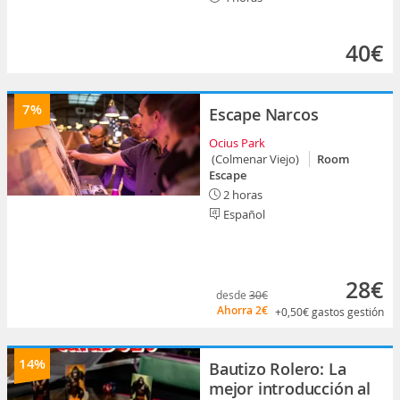
40€
7%
Escape Narcos
Ocius Park
(Colmenar Viejo)
Room
Escape
2 horas
Español
28€
desde
30€
Ahorra
2€
+0,50€
gastos gestión
14%
Bautizo Rolero: La
mejor introducción al