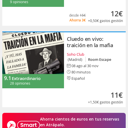
9 opiniones
12€
desde
15€
Ahorra
3€
+0,50€
gastos gestión
Cluedo en vivo:
traición en la mafia
Soho Club
(Madrid)
Room Escape
08 ago al 30 nov
80 minutos
9.1
Extraordinario
Español
28 opiniones
11€
+1,50€
gastos gestión
Ahorra cientos de euros en tus reservas
en Atrápalo.