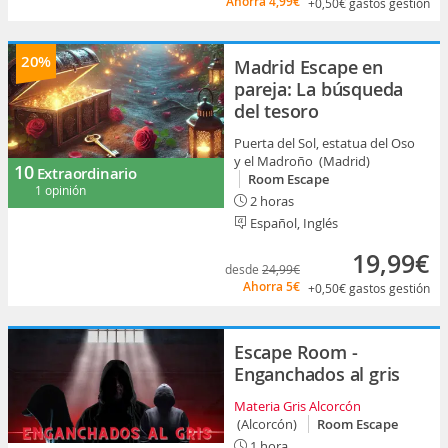
Ahorra
4,99€
+0,50€
gastos gestión
20%
Madrid Escape en
pareja: La búsqueda
del tesoro
Puerta del Sol, estatua del Oso
y el Madroño (Madrid)
10
Extraordinario
Room Escape
1 opinión
2 horas
Español, Inglés
19,99€
desde
24,99€
Ahorra
5€
+0,50€
gastos gestión
Escape Room -
Enganchados al gris
Materia Gris Alcorcón
(Alcorcón)
Room Escape
1 hora