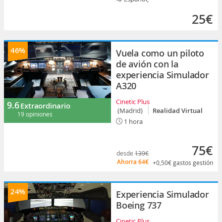
25€
46%
Vuela como un piloto
de avión con la
experiencia Simulador
A320
Cinetic Plus
9.6
Extraordinario
(Madrid)
Realidad Virtual
19 opiniones
1 hora
75€
desde
139€
Ahorra
64€
+0,50€
gastos gestión
24%
Experiencia Simulador
Boeing 737
Cinetic Plus