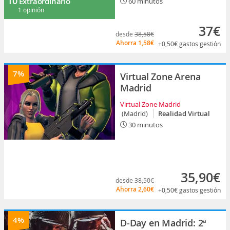
10
Extraordinario
60 minutos
1 opinión
37€
desde
38,58€
Ahorra
1,58€
+0,50€
gastos gestión
7%
Virtual Zone Arena
Madrid
Virtual Zone Madrid
(Madrid)
Realidad Virtual
30 minutos
35,90€
desde
38,50€
Ahorra
2,60€
+0,50€
gastos gestión
4%
D-Day en Madrid: 2ª