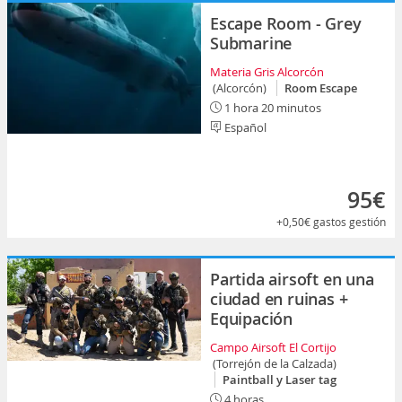
Escape Room - Grey
Submarine
Materia Gris Alcorcón
(Alcorcón)
Room Escape
1 hora 20 minutos
Español
95€
+0,50€
gastos gestión
Partida airsoft en una
ciudad en ruinas +
Equipación
Campo Airsoft El Cortijo
(Torrejón de la Calzada)
Paintball y Laser tag
4 horas