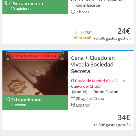
9.4
Extraordinario
Room Escape
10 opiniones
2 horas
24€
desde
28€
Ahorra
4€
+0,50€
gastos gestión
Cena + Cluedo en
vivo: la Sociedad
Secreta
El Chulo de Madrid (Sala 2 - La
Cueva del Chulo)
(Madrid)
Room Escape
10
20 ago al 25 sep
Extraordinario
1 opinión
Español
34€
+1,50€
gastos gestión