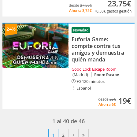
23,75€
desde
27,50€
Ahorra
3,75€
+0,50€
gastos gestión
24%
Novedad
Euforia Game:
compite contra tus
amigos y demuestra
quién manda
Good Lock Escape Room
(Madrid)
Room Escape
90-120 minutos
Español
19€
desde
25€
Ahorra
6€
1
al
40
de
46
1
2