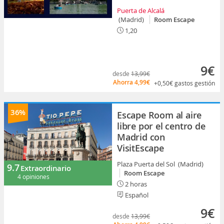
Puerta de Alcalá
(Madrid)
Room Escape
1,20
9€
desde
13,99€
Ahorra
4,99€
+0,50€
gastos gestión
36%
Escape Room al aire
libre por el centro de
Madrid con
VisitEscape
Plaza Puerta del Sol (Madrid)
9.7
Extraordinario
Room Escape
4 opiniones
2 horas
Español
9€
desde
13,99€