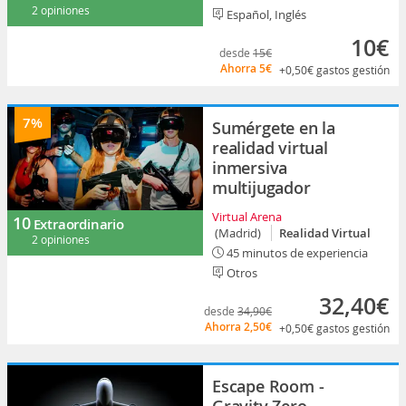
2 opiniones
Español, Inglés
10€
desde
15€
Ahorra
5€
+0,50€
gastos gestión
7%
Sumérgete en la
realidad virtual
inmersiva
multijugador
Virtual Arena
10
Extraordinario
(Madrid)
Realidad Virtual
2 opiniones
45 minutos de experiencia
Otros
32,40€
desde
34,90€
Ahorra
2,50€
+0,50€
gastos gestión
Escape Room -