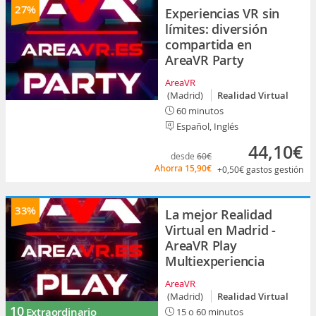
27%
Experiencias VR sin
límites: diversión
compartida en
AreaVR Party
AreaVR
(Madrid)
Realidad Virtual
60 minutos
Español, Inglés
44,10€
desde
60€
Ahorra
15,90€
+0,50€
gastos gestión
33%
La mejor Realidad
Virtual en Madrid -
AreaVR Play
Multiexperiencia
AreaVR
(Madrid)
Realidad Virtual
10
Extraordinario
15 o 60 minutos