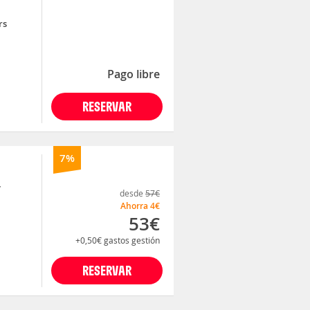
rs
Pago libre
RESERVAR
7%
y
desde
57€
Ahorra
4€
53€
+0,50€
gastos gestión
RESERVAR