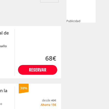
Publicidad
al de
ballo
68€
RESERVAR
38%
n la
desde
40€
do
Ahorra
15€