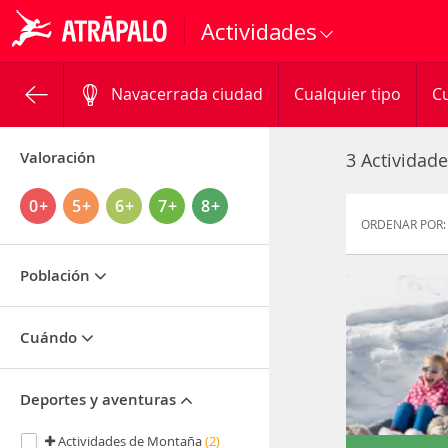
Actividades
Navacerrada ciudad
Cualquier tipo
Cu
Valoración
3 Actividad
0+
5+
6+
7+
8+
ORDENAR POR:
Población
Cuándo
Deportes y aventuras
Actividades de Montaña
(2)