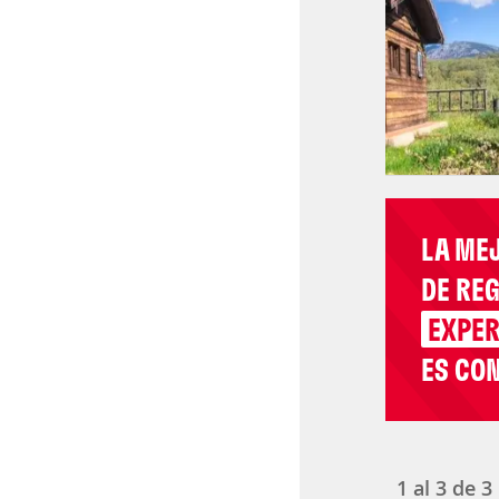
LA ME
DE RE
EXPER
ES CON
1
al
3
de
3