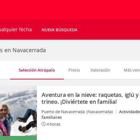
alquier fecha
NUEVA BÚSQUEDA
es en Navacerrada
Selección Atrápalo
Precio
Valoración
Más ven
Aventura en la nieve: raquetas, iglú y
trineo. ¡Diviértete en familia!
Puerto de Navacerrada (Navacerrada)
Actividade
familiares
4 horas