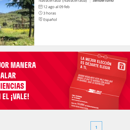
Navacerrada (Navacerrada)
Senderismo
12 ago al 09 feb
3 horas
Español
JOR MANERA
GALAR
IENCIAS
 EL ¡VALE!
1