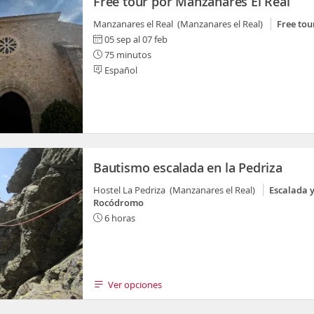
Free tour por Manzanares El Real
Manzanares el Real (Manzanares el Real)
Free tou
05 sep al 07 feb
75 minutos
Español
Bautismo escalada en la Pedriza
Hostel La Pedriza (Manzanares el Real)
Escalada 
Rocódromo
6 horas
Ver opciones