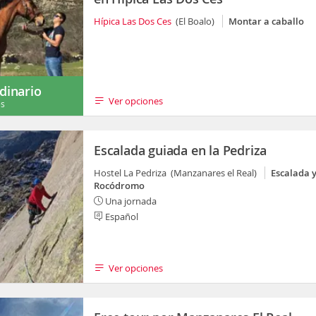
Hípica Las Dos Ces
(El Boalo)
Montar a caballo
dinario
Ver opciones
es
Escalada guiada en la Pedriza
Hostel La Pedriza (Manzanares el Real)
Escalada 
Rocódromo
Una jornada
Español
Ver opciones