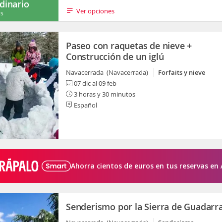
dinario
Ver opciones
es
Paseo con raquetas de nieve +
Construcción de un iglú
Navacerrada (Navacerrada)
Forfaits y nieve
07 dic al 09 feb
3 horas y 30 minutos
Español
Ahorra cientos de euros en tus reservas en 
Senderismo por la Sierra de Guadar