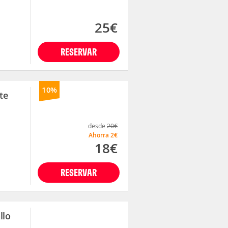
25€
RESERVAR
10%
te
desde
20€
Ahorra
2€
18€
RESERVAR
llo