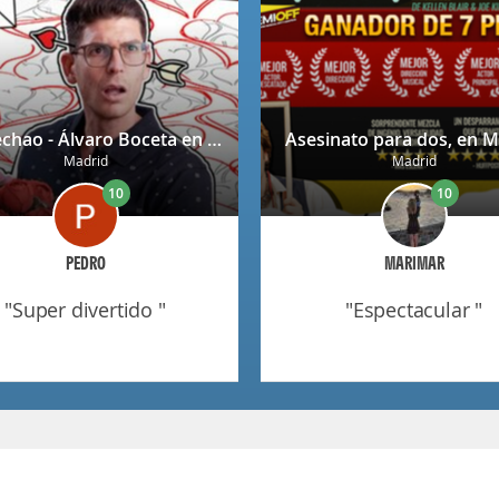
Despechao - Álvaro Boceta en Madrid
Asesinato para dos, en M
Madrid
Madrid
10
10
PEDRO
MARIMAR
"super divertido "
"espectacular "