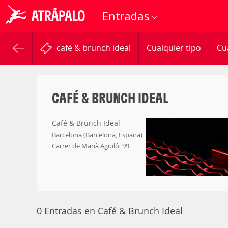
Entradas
café & brunch ideal
Cualquier tipo
Cu
CAFÉ & BRUNCH IDEAL
Café & Brunch Ideal
Barcelona (Barcelona, España)
Carrer de Marià Aguiló, 99
0 Entradas en Café & Brunch Ideal