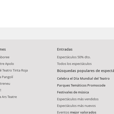
ones
Entradas
mboree
Espectáculos 50% dto.
tre Apolo
Todos los espectáculos
é Teatro Tinta Roja
Búsquedas populares de espect
a Pangolí
Celebra el Día Mundial del Teatro
atreneu
Parques Temáticos Promocode
!
Festivales de música
a Ars Teatre
Espectáculos más vendidos
Espectáculos más nuevos
Eventos
mejor valorados