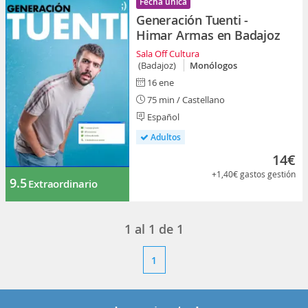
Fecha única
Generación Tuenti -
Himar Armas en Badajoz
Sala Off Cultura
(Badajoz)
Monólogos
16 ene
75 min / Castellano
Español
Adultos
14€
+1,40€
gastos gestión
9.5
Extraordinario
1
al
1
de
1
1