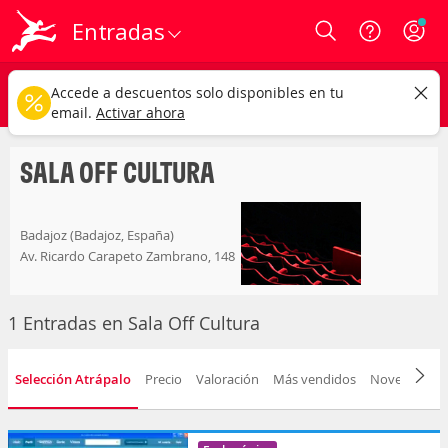
Entradas
Login
sala off cultura
CAMBIAR
Accede a descuentos solo disponibles en tu
Cualquier tipo
Cualquier fecha
email.
Activar ahora
SALA OFF CULTURA
Badajoz (Badajoz, España)
Av. Ricardo Carapeto Zambrano, 148
1 Entradas en Sala Off Cultura
Selección Atrápalo
Precio
Valoración
Más vendidos
Novedad
F