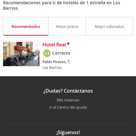
Recomendaciones para ti de hoteles de 1 estrella en Los
Barrios
Recomendados
Mejor precio
Mejor valorados
Hotel Real
Correcto
6.3
Pablo Picasso, 7,
Los Barrios
¿Dudas? Contáctanos
Mis reservas
Ir al Centro de ayuda
¡Síguenos!