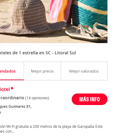
les de 1 estrella en SC - Litoral Sul
endados
Mejor precio
Mejor valorados
otel
traordinario
(14 opiniones)
MÁS INFO
ues Guimares 81,
a
ión Wi-Fi gratuita a 200 metros de la playa de Garopaba Este
es con...