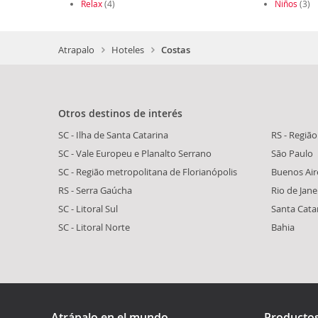
Relax
(4)
Niños
(3)
Atrapalo
Hoteles
Costas
Otros destinos de interés
SC - Ilha de Santa Catarina
RS - Regiã
SC - Vale Europeu e Planalto Serrano
São Paulo
SC - Região metropolitana de Florianópolis
Buenos Air
RS - Serra Gaúcha
Rio de Jane
SC - Litoral Sul
Santa Cata
SC - Litoral Norte
Bahia
Atrápalo en el mundo
Producto