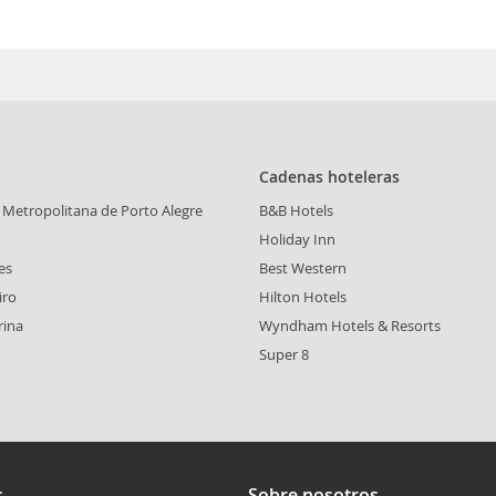
Cadenas hoteleras
o Metropolitana de Porto Alegre
B&B Hotels
Holiday Inn
es
Best Western
iro
Hilton Hotels
rina
Wyndham Hotels & Resorts
Super 8
s
Sobre nosotros