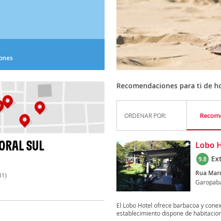
iones
Recomendaciones para ti de hote
Recom
ORDENAR POR:
TORAL SUL
Lobo H
Ex
9.8
Rua Marq
31)
Garopab
El Lobo Hotel ofrece barbacoa y conex
establecimiento dispone de habitacion