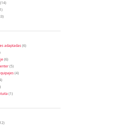
(14)
1)
33)
nes adaptadas
(6)
)
je
(6)
enter
(5)
quipajes
(4)
4)
)
tuita
(1)
12)