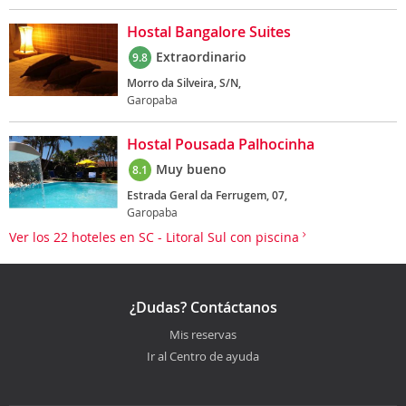
Hostal Bangalore Suites
Extraordinario
9.8
Morro da Silveira, S/N,
Garopaba
Hostal Pousada Palhocinha
Muy bueno
8.1
Estrada Geral da Ferrugem, 07,
Garopaba
Ver los 22 hoteles en SC - Litoral Sul con piscina
¿Dudas? Contáctanos
Mis reservas
Ir al Centro de ayuda