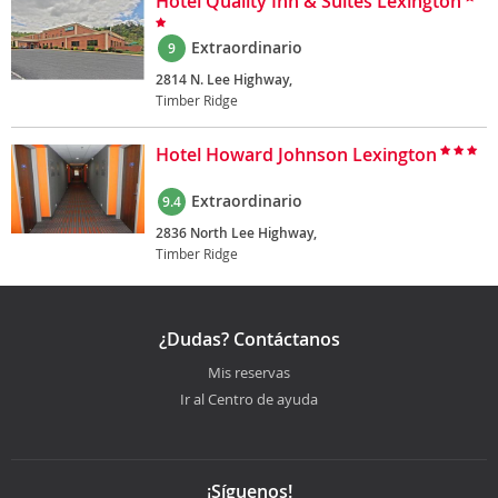
Hotel Quality Inn & Suites Lexington
Extraordinario
9
2814 N. Lee Highway,
Timber Ridge
Hotel Howard Johnson Lexington
Extraordinario
9.4
2836 North Lee Highway,
Timber Ridge
¿Dudas? Contáctanos
Mis reservas
Ir al Centro de ayuda
¡Síguenos!