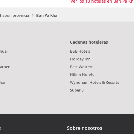
Ver los 13 hoteles en Ban Pa K
habun provincia
Ban Pa Kha
Cadenas hoteleras
huai
B&B Hotels
Holiday Inn
haroen
Best Western
Hilton Hotels
hai
Wyndham Hotels & Resorts
Super 8
s
Sobre nosotros