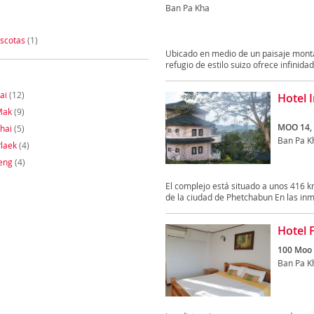
Ban Pa Kha
scotas
(1)
Ubicado en medio de un paisaje montañ
refugio de estilo suizo ofrece infinidad 
ai
(12)
Hotel 
Mak
(9)
MOO 14,
hai
(5)
Ban Pa K
laek
(4)
eng
(4)
El complejo está situado a unos 416 k
de la ciudad de Phetchabun En las inm
Hotel F
100 Moo 
Ban Pa K