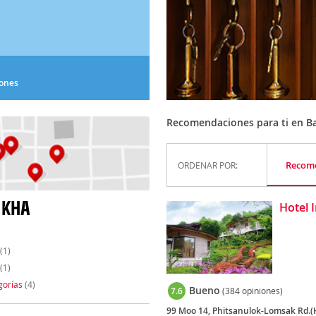
iones
Recomendaciones para ti en B
Recom
ORDENAR POR:
 KHA
Hotel 
(1)
(1)
gorías
(4)
Bueno
7.6
(384 opiniones)
99 Moo 14, Phitsanulok-Lomsak Rd.(