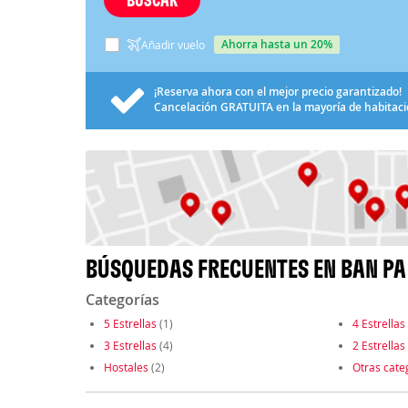
ahorra hasta un 20%
Añadir vuelo
¡Reserva ahora con el mejor precio garantizado!
Cancelación
GRATUITA
en la mayoría de habitac
BÚSQUEDAS FRECUENTES EN BAN PA
Categorías
5 Estrellas
(1)
4 Estrellas
3 Estrellas
(4)
2 Estrellas
Hostales
(2)
Otras cate