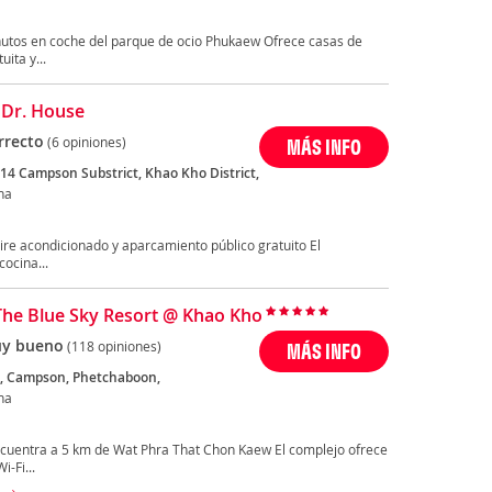
nutos en coche del parque de ocio Phukaew Ofrece casas de
ita y...
 Dr. House
rrecto
(6 opiniones)
MÁS INFO
14 Campson Substrict, Khao Kho District,
ha
ire acondicionado y aparcamiento público gratuito El
cocina...
The Blue Sky Resort @ Khao Kho
y bueno
(118 opiniones)
MÁS INFO
, Campson, Phetchaboon,
ha
cuentra a 5 km de Wat Phra That Chon Kaew El complejo ofrece
-Fi...