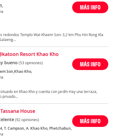
5,
MÁS INFO
ha
os redondos Templo Wat Khaem Son: 3,2 km Phu Hin Rong Kla
Salaeng...
@katoon Resort Khao Kho
y bueno
(53 opiniones)
MÁS INFO
aem Son,Khao Kho,
ha
uado en Khao Kho y cuenta con jardín Hay una terraza,
 privado...
 Tassana House
celente
(92 opiniones)
MÁS INFO
4, T. Campson, A. Khao Kho, Phetchabun,
ha