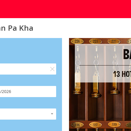
an Pa Kha
B
13 HO