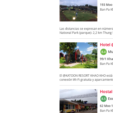
193 Moo 
Ban Pa K
Las distancias se expresan en númer
National Park (parque): 2,2 km Thung 
Hotel 
Mu
8.4
99/1 Kh
Ban Pa K
El @KATOON RESORT KHAO KHO está sit
conexión Wi-Fi gratuita y aparcamiento
Hostal
Ex
8.5
62 Moo 1
Ban Pa K