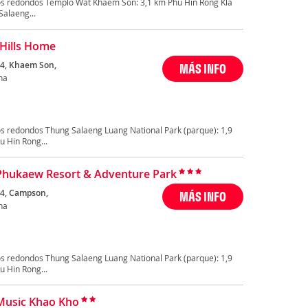
os redondos Templo Wat Khaem Son: 3,1 km Phu Hin Rong Kla
Salaeng...
Hills Home
4, Khaem Son,
MÁS INFO
ha
s redondos Thung Salaeng Luang National Park (parque): 1,9
 Hin Rong...
Phukaew Resort & Adventure Park
4, Campson,
MÁS INFO
ha
s redondos Thung Salaeng Luang National Park (parque): 1,9
 Hin Rong...
Music Khao Kho