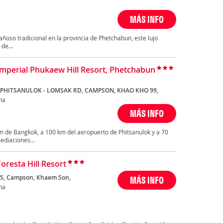
MÁS INFO
oso tradicional en la provincia de Phetchabun, este lujo
de...
Imperial Phukaew Hill Resort, Phetchabun
 PHITSANULOK - LOMSAK RD, CAMPSON, KHAO KHO 99,
ha
MÁS INFO
m de Bangkok, a 100 km del aeropuerto de Phitsanulok y a 70
ediaciones...
oresta Hill Resort
5, Campson, Khaem Son,
MÁS INFO
ha