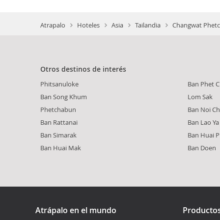
Atrapalo
Hoteles
Asia
Tailandia
Changwat Phetc
Otros destinos de interés
Phitsanuloke
Ban Phet C
Ban Song Khum
Lom Sak
Phetchabun
Ban Noi C
Ban Rattanai
Ban Lao Ya
Ban Simarak
Ban Huai P
Ban Huai Mak
Ban Doen
Atrápalo en el mundo
Producto