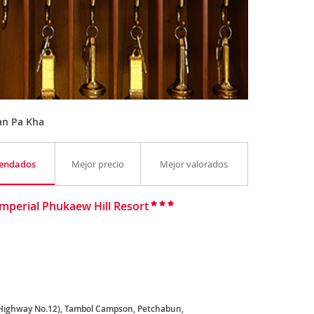
an Pa Kha
endados
Mejor precio
Mejor valorados
Imperial Phukaew Hill Resort
Highway No.12), Tambol Campson, Petchabun,