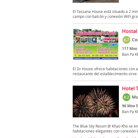
El Tassana House está situado a 2 mi
campo con balcón y conexión WiFi gratu
Hostal
Co
6.7
117 Moo 
Ban Pa K
El Dr House ofrece habitaciones con a
restaurante del establecimiento sirve 
Hotel 
Mu
8.2
96 Moo 5
Ban Pa K
The Blue Sky Resort @ Khao Kho se en
habitaciones elegantes con conexión Wi