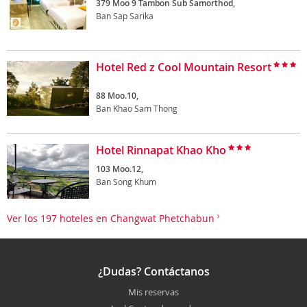
379 Moo 9 Tambon Sub Samorthod,
Ban Sap Sarika
Hotel Red z Cool Mountain Resort
88 Moo.10,
Ban Khao Sam Thong
Hotel Rinnapat Khao Kho
103 Moo.12,
Ban Song Khum
Ver los 197 hoteles en Changwat Phetchabun
¿Dudas? Contáctanos
Mis reservas