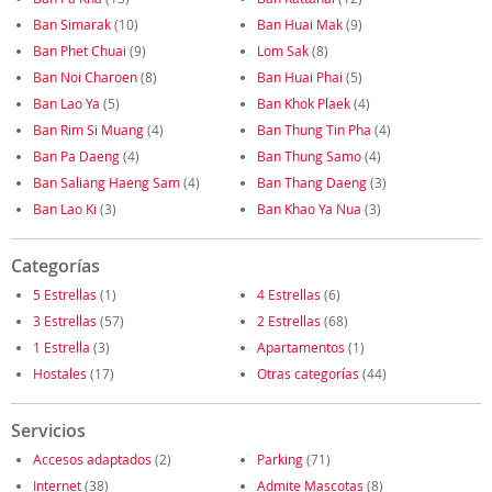
Ban Simarak
(10)
Ban Huai Mak
(9)
Ban Phet Chuai
(9)
Lom Sak
(8)
Ban Noi Charoen
(8)
Ban Huai Phai
(5)
Ban Lao Ya
(5)
Ban Khok Plaek
(4)
Ban Rim Si Muang
(4)
Ban Thung Tin Pha
(4)
Ban Pa Daeng
(4)
Ban Thung Samo
(4)
Ban Saliang Haeng Sam
(4)
Ban Thang Daeng
(3)
Ban Lao Ki
(3)
Ban Khao Ya Nua
(3)
Categorías
5 Estrellas
(1)
4 Estrellas
(6)
3 Estrellas
(57)
2 Estrellas
(68)
1 Estrella
(3)
Apartamentos
(1)
Hostales
(17)
Otras categorías
(44)
Servicios
Accesos adaptados
(2)
Parking
(71)
Internet
(38)
Admite Mascotas
(8)