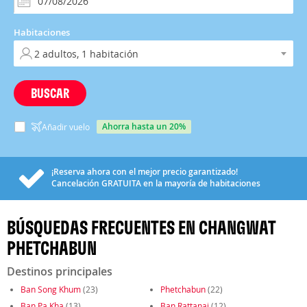
Habitaciones
BUSCAR
ahorra hasta un 20%
Añadir vuelo
¡Reserva ahora con el mejor precio garantizado!
Cancelación
GRATUITA
en la mayoría de habitaciones
BÚSQUEDAS FRECUENTES EN CHANGWAT
PHETCHABUN
Destinos principales
Ban Song Khum
(23)
Phetchabun
(22)
Ban Pa Kha
(13)
Ban Rattanai
(12)