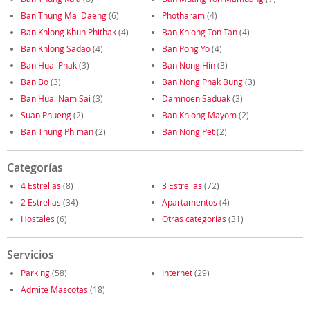
Ban Thung Mai Daeng
(6)
Photharam
(4)
Ban Khlong Khun Phithak
(4)
Ban Khlong Ton Tan
(4)
Ban Khlong Sadao
(4)
Ban Pong Yo
(4)
Ban Huai Phak
(3)
Ban Nong Hin
(3)
Ban Bo
(3)
Ban Nong Phak Bung
(3)
Ban Huai Nam Sai
(3)
Damnoen Saduak
(3)
Suan Phueng
(2)
Ban Khlong Mayom
(2)
Ban Thung Phiman
(2)
Ban Nong Pet
(2)
Categorías
4 Estrellas
(8)
3 Estrellas
(72)
2 Estrellas
(34)
Apartamentos
(4)
Hostales
(6)
Otras categorías
(31)
Servicios
Parking
(58)
Internet
(29)
Admite Mascotas
(18)