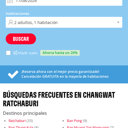
Habitaciones
BUSCAR
ahorra hasta un 20%
Añadir vuelo
¡Reserva ahora con el mejor precio garantizado!
Cancelación
GRATUITA
en la mayoría de habitaciones
BÚSQUEDAS FRECUENTES EN CHANGWAT
RATCHABURI
Destinos principales
Ratchaburi
(33)
Ban Pong
(9)
Ban Thung Kula
(8)
Ban Muang Ton Mamuang
(7)