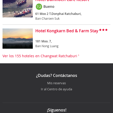
Bueno
7.2
61 Moo 2 T.Donphai Ratchaburi,
Ban Charoen Suk
Hotel Kongkarn Bed & Farm Stay
181 Moo. 7,
Ban Nong Luang
Ver los 155 hoteles en Changwat Ratchaburi
¿Dudas? Contáctanos
Mis reservas
Ir al Centro de ayuda
¡Síguenos!