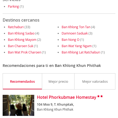
Parking
(1)
Destinos cercanos
Ratchaburi
(33)
Ban Khlong Ton Tan
(4)
Ban Khlong Sadao
(4)
Damnoen Saduak
(3)
Ban Khlong Mayom
(2)
Ban Nong O
(1)
Ban Charoen Suk
(1)
Ban Wat Yang Ngam
(1)
Ban Wat Prok Charoen
(1)
Ban Khlong Lat Ratchaburi
(1)
Recomendaciones para ti en Ban Khlong Khun Phithak
Recomendados
Mejor precio
Mejor valorados
Hotel Phorkubmae Homestay
104 Moo 9, T. Khunpitak,
Ban Khlong Khun Phithak