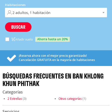
Habitaciones
BUSCAR
ahorra hasta un 20%
Añadir vuelo
¡Reserva ahora con el mejor precio garantizado!
Cancelación
GRATUITA
en la mayoría de habitaciones
BÚSQUEDAS FRECUENTES EN BAN KHLONG
KHUN PHITHAK
Categorías
2 Estrellas
(3)
Otras categorías
(1)
Servicios