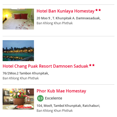
Hotel Ban Kunlaya Homestay
20 Moo 9 , T. Khunpitak A. Damnoesaduak,
Ban Khlong Khun Phithak
Hotel Chang Puak Resort Damnoen Saduak
76/2Moo.2 Tambon Khunpitak,
Ban Khlong Khun Phithak
Phor Kub Mae Homestay
Excelente
8.9
104, Moo9, Tambol Khunpitak, Ratchaburi,
Ban Khlong Khun Phithak