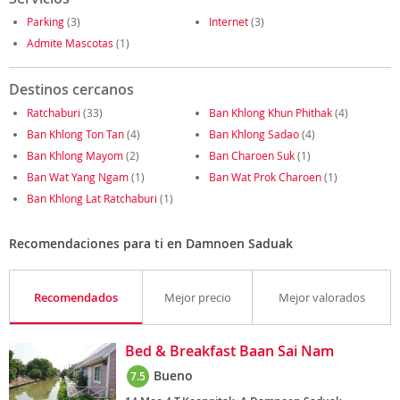
Parking
(3)
Internet
(3)
Admite Mascotas
(1)
Destinos cercanos
Ratchaburi
(33)
Ban Khlong Khun Phithak
(4)
Ban Khlong Ton Tan
(4)
Ban Khlong Sadao
(4)
Ban Khlong Mayom
(2)
Ban Charoen Suk
(1)
Ban Wat Yang Ngam
(1)
Ban Wat Prok Charoen
(1)
Ban Khlong Lat Ratchaburi
(1)
Recomendaciones para ti en Damnoen Saduak
Recomendados
Mejor precio
Mejor valorados
Bed & Breakfast Baan Sai Nam
Bueno
7.5