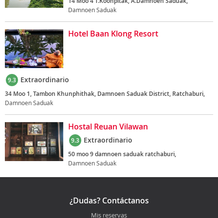
14 Moo 4 T.Koonpitak, A.Damnoen Saduak,
Damnoen Saduak
Hotel Baan Klong Resort
Extraordinario
9.3
34 Moo 1, Tambon Khunphithak, Damnoen Saduak District, Ratchaburi,
Damnoen Saduak
Hostal Reuan Vilawan
Extraordinario
9.3
50 moo 9 damnoen saduak ratchaburi,
Damnoen Saduak
¿Dudas? Contáctanos
Mis reservas