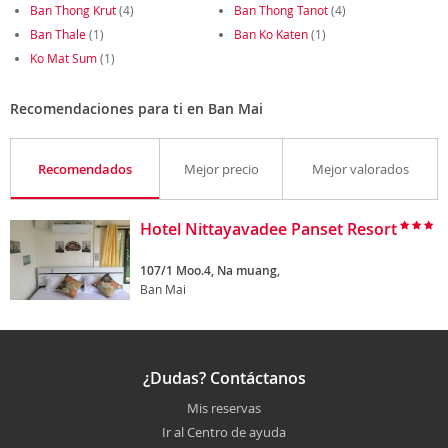
Ban Thong Krut
(4)
Ban Thong Tanot
(4)
Ban Thale
(1)
Ban Ko Katen
(1)
Ko Mat Sum
(1)
Recomendaciones para ti en Ban Mai
Recomendados
Mejor precio
Mejor valorados
Hotel Nittayavadee Panset Resort
107/1 Moo.4, Na muang,
Ban Mai
¿Dudas? Contáctanos
Mis reservas
Ir al Centro de ayuda