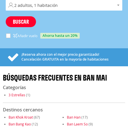
BUSCAR
ahorra hasta un 20%
Añadir vuelo
¡Reserva ahora con el mejor precio garantizado!
Cancelación
GRATUITA
en la mayoría de habitaciones
BÚSQUEDAS FRECUENTES EN BAN MAI
Categorías
3 Estrellas
(1)
Destinos cercanos
Ban Khok Kroat
(67)
Ban Han
(17)
Ban Bang Kao
(12)
Ban Laem So
(9)