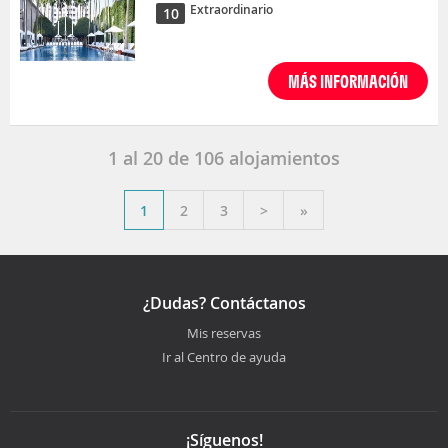
Extraordinario
10
MÁS INFORMACIÓN
1
al
20
de
106
alojamientos
1
2
3
>
»
¿Dudas? Contáctanos
Mis reservas
Ir al Centro de ayuda
¡Síguenos!