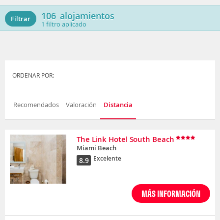
106
alojamientos
Filtrar
1
filtro aplicado
ORDENAR POR:
Recomendados
Valoración
Distancia
The Link Hotel South Beach
Miami Beach
Excelente
8.9
MÁS INFORMACIÓN