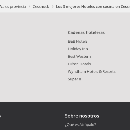
ales provincia
Cessnock
Los 3 mejores Hoteles con cocina en Cess
Cadenas hoteleras
B&B Hotels
Holiday Inn
Best Western
Hilton Hotels
Wyndham Hotels & Resorts
Super 8
s
Sobre nosotros
¿Qué es Atrápalo?