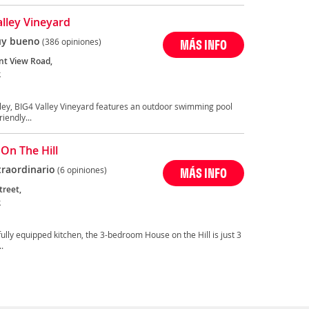
alley Vineyard
y bueno
(386 opiniones)
MÁS INFO
t View Road,
k
lley, BIG4 Valley Vineyard features an outdoor swimming pool
iendly...
On The Hill
traordinario
(6 opiniones)
MÁS INFO
treet,
k
 fully equipped kitchen, the 3-bedroom House on the Hill is just 3
.