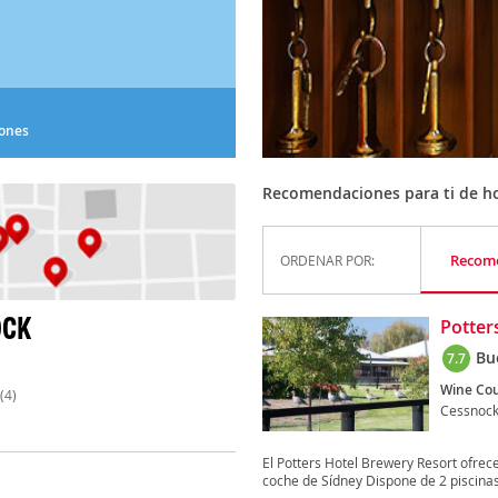
iones
Recomendaciones para ti de ho
Recom
ORDENAR POR:
OCK
Potter
Bu
7.7
Wine Cou
(4)
Cessnoc
El Potters Hotel Brewery Resort ofrece
coche de Sídney Dispone de 2 piscinas 