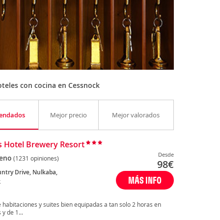
teles con cocina en Cessnock
endados
Mejor precio
Mejor valorados
s Hotel Brewery Resort
Desde
eno
(1231 opiniones)
98
€
ntry Drive, Nulkaba,
MÁS INFO
k
 habitaciones y suites bien equipadas a tan solo 2 horas en
y de 1...