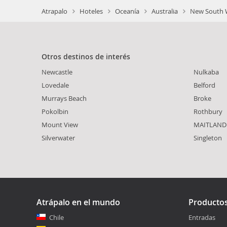
Atrapalo
Hoteles
Oceanía
Australia
New South W
Otros destinos de interés
Newcastle
Nulkaba
Lovedale
Belford
Murrays Beach
Broke
Pokolbin
Rothbury
Mount View
MAITLAND
Silverwater
Singleton
Atrápalo en el mundo
Producto
Chile
Entradas