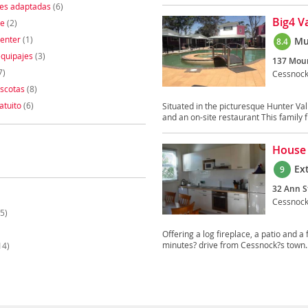
nes adaptadas
(6)
Big4 V
te
(2)
enter
(1)
Mu
8.4
quipajes
(3)
137 Moun
7)
Cessnoc
scotas
(8)
atuito
(6)
Situated in the picturesque Hunter Va
and an on-site restaurant This family fr
House 
Ex
9
32 Ann S
Cessnoc
5)
Offering a log fireplace, a patio and a
minutes? drive from Cessnock?s town..
14)