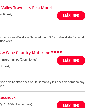
 Valley Travellers Rest Motel
ry Street,
MÁS INFO
k
os redondos Werakata National Park: 3,4 km Werakata National
ion Area:...
B.w Wine Country Motor Inn
traordinario
(2 opiniones)
MÁS INFO
 Street,
k
ervicio de habitaciones por la semana y los fines de semana hay
en...
Cessnock
y bueno
(1 opiniones)
MÁS INFO