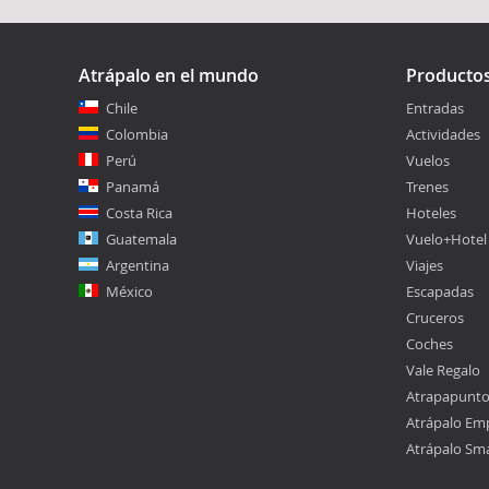
Atrápalo en el mundo
Producto
Chile
Entradas
Colombia
Actividades
Perú
Vuelos
Panamá
Trenes
Costa Rica
Hoteles
Guatemala
Vuelo+Hotel
Argentina
Viajes
México
Escapadas
Cruceros
Coches
Vale Regalo
Atrapapunt
Atrápalo Em
Atrápalo Sm