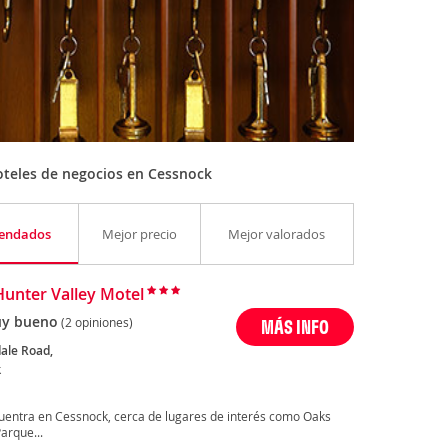
teles de negocios en Cessnock
endados
Mejor precio
Mejor valorados
Hunter Valley Motel
y bueno
(2 opiniones)
MÁS INFO
dale Road,
k
cuentra en Cessnock, cerca de lugares de interés como Oaks
arque...