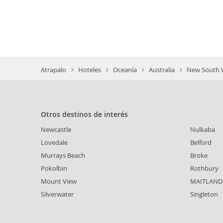
Atrapalo
Hoteles
Oceanía
Australia
New South W
Otros destinos de interés
Newcastle
Nulkaba
Lovedale
Belford
Murrays Beach
Broke
Pokolbin
Rothbury
Mount View
MAITLAND
Silverwater
Singleton