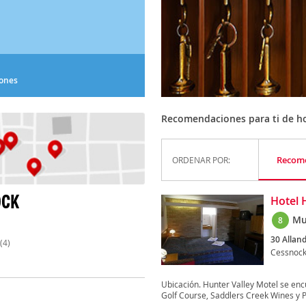
iones
Recomendaciones para ti de ho
Recom
ORDENAR POR:
OCK
Hotel 
Mu
8
30 Allan
(4)
Cessnoc
Ubicación. Hunter Valley Motel se en
Golf Course, Saddlers Creek Wines y P