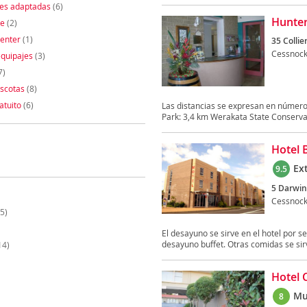
nes adaptadas
(6)
Hunter
te
(2)
enter
(1)
35 Collie
Cessnoc
quipajes
(3)
7)
scotas
(8)
atuito
(6)
Las distancias se expresan en númer
Park: 3,4 km Werakata State Conservat
Hotel 
Ex
9.5
5 Darwin
Cessnoc
5)
El desayuno se sirve en el hotel por s
desayuno buffet. Otras comidas se sirv
14)
Hotel 
Mu
8