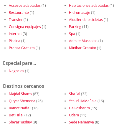
Accesos adaptados
(1)
Habitaciones adaptadas
(1)
Restaurante
(1)
Hidromasaje
(1)
Transfer
(1)
Alquiler de bicicletas
(1)
Consigna equipajes
(1)
Parking
(11)
Internet
(3)
Spa
(1)
Piscina
(1)
Admite Mascotas
(1)
Prensa Gratuita
(1)
Minibar Gratuito
(1)
Especial para...
Negocios
(1)
Destinos cercanos
Majdal Shams
(87)
Sha´al
(32)
Qiryat Shemona
(26)
Yesud HaMa`ala
(16)
Ramot Naftali
(16)
HaGosherim
(15)
Bet Hillel
(12)
Odem
(11)
She'ar Yashuv
(9)
Sede Nehemya
(8)