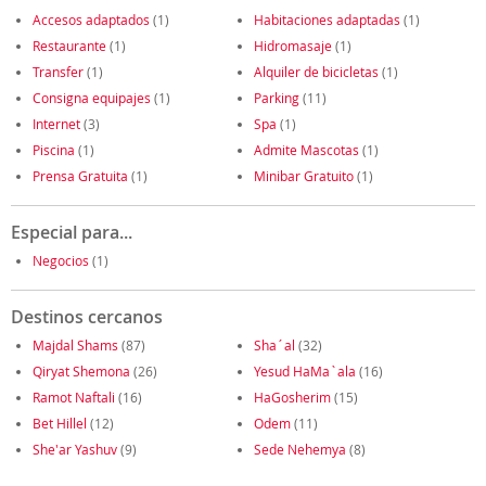
Accesos adaptados
(1)
Habitaciones adaptadas
(1)
Restaurante
(1)
Hidromasaje
(1)
Transfer
(1)
Alquiler de bicicletas
(1)
Consigna equipajes
(1)
Parking
(11)
Internet
(3)
Spa
(1)
Piscina
(1)
Admite Mascotas
(1)
Prensa Gratuita
(1)
Minibar Gratuito
(1)
Especial para...
Negocios
(1)
Destinos cercanos
Majdal Shams
(87)
Sha´al
(32)
Qiryat Shemona
(26)
Yesud HaMa`ala
(16)
Ramot Naftali
(16)
HaGosherim
(15)
Bet Hillel
(12)
Odem
(11)
She'ar Yashuv
(9)
Sede Nehemya
(8)