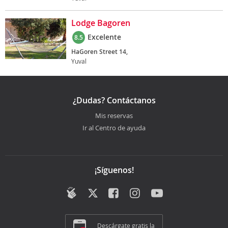
Lodge Bagoren
Excelente
8.5
HaGoren Street 14,
Yuval
¿Dudas? Contáctanos
Mis reservas
Ir al Centro de ayuda
¡Síguenos!
Descárgate gratis la