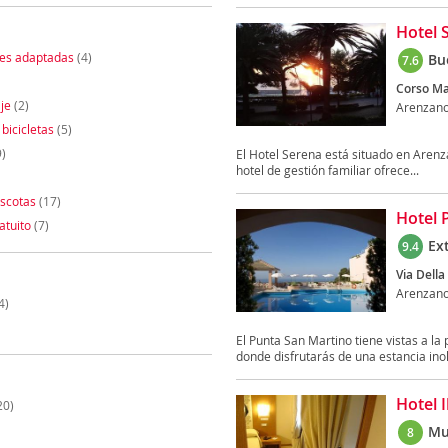
Hotel 
nes adaptadas
(4)
Bu
7.6
Corso Ma
je
(2)
Arenzan
 bicicletas
(5)
)
El Hotel Serena está situado en Arenza
hotel de gestión familiar ofrece...
scotas
(17)
Hotel 
atuito
(7)
Ex
9.4
Via Dell
Arenzan
4)
El Punta San Martino tiene vistas a la
donde disfrutarás de una estancia inolv
Hotel I
20)
Mu
8