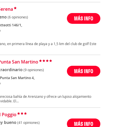
Serena
eno
(6 opiniones)
MÁS INFO
tteotti 146/1,
o
no, en primera línea de playa y a 1,5 km del club de golf Este
Punta San Martino
traordinario
(9 opiniones)
MÁS INFO
a Punta San Martino 4,
o
 preciosa bahía de Arenzano y ofrece un lujoso alojamiento
idable. El...
l Poggio
y bueno
(41 opiniones)
MÁS INFO