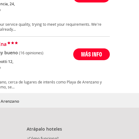
ancia, 24,
o
ur service quality, trying to meet your requirements. We're
already...
Ena
y bueno
(16 opiniones)
MÁS INFO
otti 12,
o
ano, cerca de lugares de interés como Playa de Arenzano y
mo, se...
n Arenzano
Atrápalo hoteles
¿Cómo funciona?