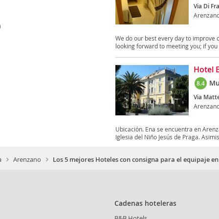
Via Di Fr
Arenzan
)
We do our best every day to improve o
looking forward to meeting you; if you 
Hotel 
Mu
8.4
Via Matte
Arenzan
Ubicación. Ena se encuentra en Arenz
Iglesia del Niño Jesús de Praga. Asimis
a
Arenzano
Los 5 mejores Hoteles con consigna para el equipaje e
Cadenas hoteleras
B&B Hotels