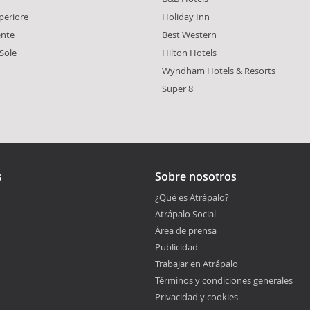
periore
Holiday Inn
ente
Best Western
Sole
Hilton Hotels
Wyndham Hotels & Resorts
Super 8
s
Sobre nosotros
¿Qué es Atrápalo?
Atrápalo Social
Área de prensa
Publicidad
Trabajar en Atrápalo
Términos y condiciones generales
Privacidad y cookies