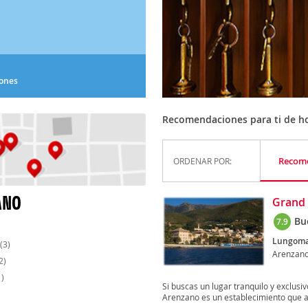
iones
Recomendaciones para ti de ho
Recom
ORDENAR POR:
ANO
Grand 
Bu
7.9
Lungomar
(3)
Arenzan
2)
)
Si buscas un lugar tranquilo y exclusiv
Arenzano es un establecimiento que at