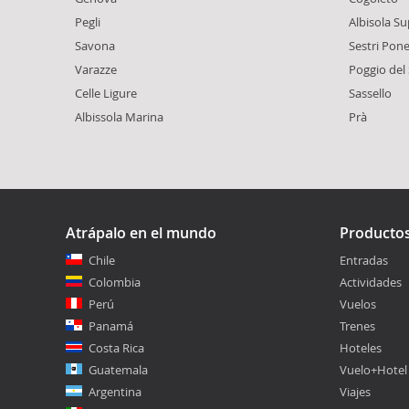
Pegli
Albisola Su
Savona
Sestri Pon
Varazze
Poggio del 
Celle Ligure
Sassello
Albissola Marina
Prà
Atrápalo en el mundo
Producto
Chile
Entradas
Colombia
Actividades
Perú
Vuelos
Panamá
Trenes
Costa Rica
Hoteles
Guatemala
Vuelo+Hotel
Argentina
Viajes