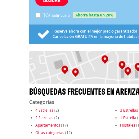
ahorra hasta un 20%
Añadir vuelo
¡Reserva ahora con el mejor precio garantizado!
Cancelación
GRATUITA
en la mayoría de habitac
BÚSQUEDAS FRECUENTES EN ARENZ
Categorías
4 Estrellas
(2)
3 Estrellas
2 Estrellas
(2)
1 Estrella
(
Apartamentos
(17)
Hostales
(1
Otras categorías
(12)