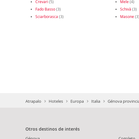
Crevari
(5)
Mele
(4)
Fado Basso
(3)
Schivà
(3)
Sciarborasca
(3)
Masone
(3
Atrapalo
Hoteles
Europa
Italia
Génova provinci
Otros destinos de interés
Génova
Cogoleto