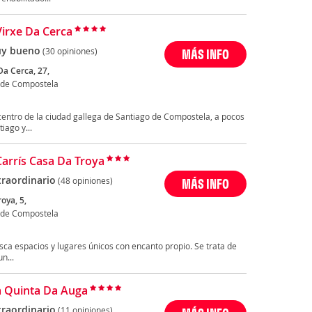
Virxe Da Cerca
y bueno
(30 opiniones)
MÁS INFO
Da Cerca, 27,
 de Compostela
 centro de la ciudad gallega de Santiago de Compostela, a pocos
ago y...
Carrís Casa Da Troya
traordinario
(48 opiniones)
MÁS INFO
oya, 5,
 de Compostela
sca espacios y lugares únicos con encanto propio. Se trata de
n...
a Quinta Da Auga
traordinario
(11 opiniones)