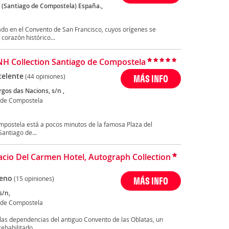
5 (Santiago de Compostela) España.,
o en el Convento de San Francisco, cuyos orígenes se
corazón histórico...
NH Collection Santiago de Compostela
celente
(44 opiniones)
MÁS INFO
gos das Nacions, s/n ,
 de Compostela
mpostela está a pocos minutos de la famosa Plaza del
antiago de...
acio Del Carmen Hotel, Autograph Collection
eno
(15 opiniones)
MÁS INFO
s/n,
 de Compostela
las dependencias del antiguo Convento de las Oblatas, un
ehabilitado...