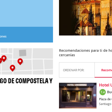
iones
Recomendaciones para ti de h
cercanías
Recom
ORDENAR POR:
GO DE COMPOSTELA Y
Hotel 
Bu
7.4
Plaza de G
Santiago