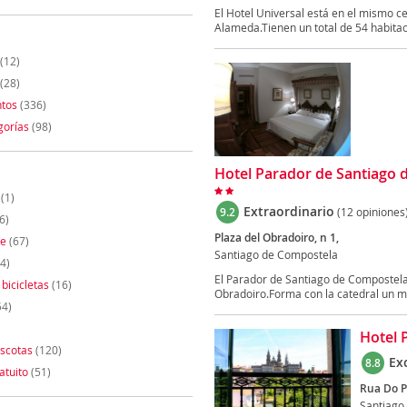
El Hotel Universal está en el mismo c
Alameda.Tienen un total de 54 habitac
(12)
(28)
tos
(336)
gorías
(98)
Hotel Parador de Santiago d
(1)
Extraordinario
9.2
(12 opiniones
6)
Plaza del Obradoiro, n 1,
te
(67)
Santiago de Compostela
4)
El Parador de Santiago de Compostela 
 bicicletas
(16)
Obradoiro.Forma con la catedral un ma
54)
Hotel 
scotas
(120)
Ex
8.8
atuito
(51)
Rua Do P
Santiago