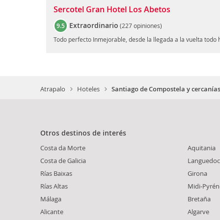
Sercotel Gran Hotel Los Abetos
Extraordinario
9.5
(
227 opiniones
)
Todo perfecto Inmejorable, desde la llegada a la vuelta tod
Atrapalo
Hoteles
Santiago de Compostela y cercanía
Otros destinos de interés
Costa da Morte
Aquitania
Costa de Galicia
Languedoc
Rías Baixas
Girona
Rías Altas
Midi-Pyrén
Málaga
Bretaña
Alicante
Algarve