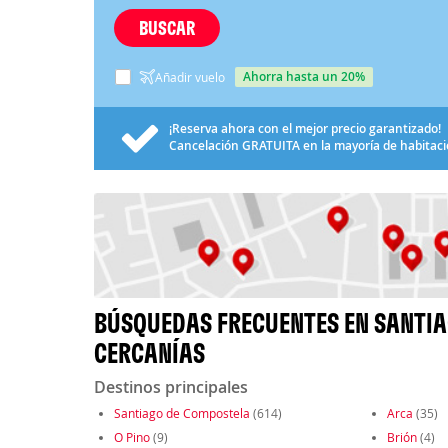
BUSCAR
ahorra hasta un 20%
Añadir vuelo
¡Reserva ahora con el mejor precio garantizado!
Cancelación
GRATUITA
en la mayoría de habitac
BÚSQUEDAS FRECUENTES EN SANTIA
CERCANÍAS
Destinos principales
Santiago de Compostela
(614)
Arca
(35)
O Pino
(9)
Brión
(4)