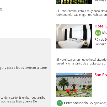
4)
El Hotel Pombal está a muy poca dista
Compostela. Las elegantes habitaciones
Hotel 
Mu
8.3
Rúa do D
Santiago
El Hotel Lux es un nuevo hotel situado
un edificio histórico de arquitectura...
o, y para ellos es perfecto, a parte
San Fr
ca del cuarto Es un bar que arriba
a noche esta bien y cerca De
Extraordinario
9.1
(75 opiniones