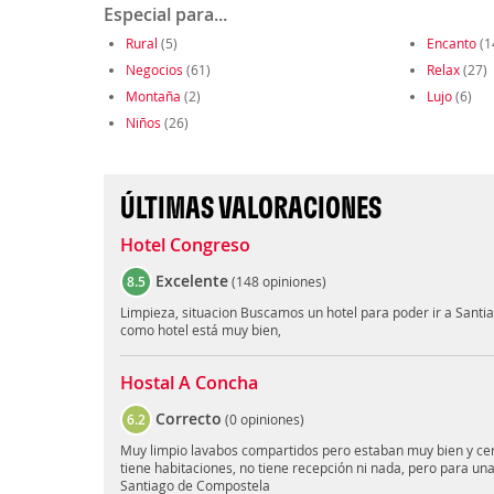
Especial para...
Rural
(5)
Encanto
(1
Negocios
(61)
Relax
(27)
Montaña
(2)
Lujo
(6)
Niños
(26)
ÚLTIMAS VALORACIONES
Hotel Congreso
Excelente
8.5
(
148 opiniones
)
Limpieza, situacion Buscamos un hotel para poder ir a Santiag
como hotel está muy bien,
Hostal A Concha
Correcto
6.2
(
0 opiniones
)
Muy limpio lavabos compartidos pero estaban muy bien y cer
tiene habitaciones, no tiene recepción ni nada, pero para un
Santiago de Compostela