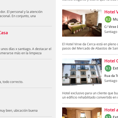
Hotel 
dor. El personal y la atención
cional. En conjunto, una
Mu
8.2
C/ Virxe 
Santiago
Casa
El Hotel Virxe da Cerca está en pleno
pasos del Mercado de Abastos de Santi
nos días x santiago. A destacar el
smerarse más en la limpieza
Hotel 
Ex
9.1
Rua da Tr
Santiago
, todo correcto.
Hotel exclusivo para un cliente que bu
un edificio rehabilitado convertido en u
Hotel 
uy bien, ubicación buena
Ex
9.7