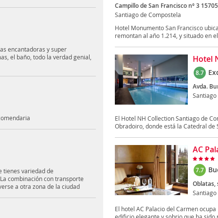
Campillo de San Francisco nº 3 1570
Santiago de Compostela
Hotel Monumento San Francisco ubicad
remontan al año 1.214, y situado en el 
nas encantadoras y super
s, el baño, todo la verdad genial,
Hotel 
Ex
8.7
Avda. Bur
Santiago
recomendaria
El Hotel NH Collection Santiago de Co
Obradoiro, donde está la Catedral de S
AC Pal
Bu
7.7
e tienes variedad de
 La combinación con transporte
Oblatas, 
verse a otra zona de la ciudad
Santiago
El hotel AC Palacio del Carmen ocupa 
edificio elegante y sobrio que ha sido r