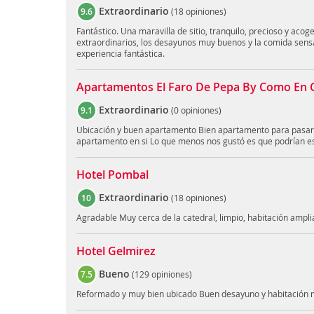
Extraordinario
9.6
(
18 opiniones
)
Fantástico. Una maravilla de sitio, tranquilo, precioso y acoge
extraordinarios, los desayunos muy buenos y la comida sensa
experiencia fantástica.
Apartamentos El Faro De Pepa By Como En 
Extraordinario
9.1
(
0 opiniones
)
Ubicación y buen apartamento Bien apartamento para pasar u
apartamento en si Lo que menos nos gustó es que podrían e
Hotel Pombal
Extraordinario
10
(
18 opiniones
)
Agradable Muy cerca de la catedral, limpio, habitación amplia
Hotel Gelmirez
Bueno
7.5
(
129 opiniones
)
Reformado y muy bien ubicado Buen desayuno y habitación m