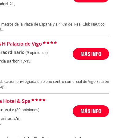
drid, 21,
 metros de la Plaza de España y a 4 Km del Real Club Nautico
...
NH Palacio de Vigo
traordinario
(9 opiniones)
MÁS INFO
rcia Barbon 17-19,
ubicación privilegiada en pleno centro comercial de Vigo.Está en
y...
a Hotel & Spa
celente
(89 opiniones)
MÁS INFO
arinas, s/n,
o