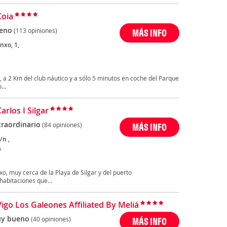
Coia
eno
(113 opiniones)
MÁS INFO
nxo, 1,
o, a 2 Km del club náutico y a sólo 5 minutos en coche del Parque
...
arlos I Silgar
traordinario
(84 opiniones)
MÁS INFO
/n ,
o
xo, muy cerca de la Playa de Silgar y del puerto
habitaciones que...
Vigo Los Galeones Affiliated By Meliá
y bueno
(40 opiniones)
MÁS INFO