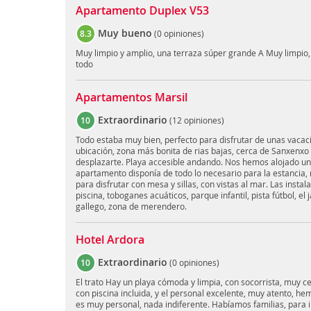
Apartamento Duplex V53
Muy bueno
8.3
(
0 opiniones
)
Muy limpio y amplio, una terraza súper grande A Muy limpio,
todo
Apartamentos Marsil
Extraordinario
10
(
12 opiniones
)
Todo estaba muy bien, perfecto para disfrutar de unas vacac
ubicación, zona más bonita de rias bajas, cerca de Sanxenxo
desplazarte. Playa accesible andando. Nos hemos alojado una
apartamento disponía de todo lo necesario para la estancia,
para disfrutar con mesa y sillas, con vistas al mar. Las insta
piscina, toboganes acuáticos, parque infantil, pista fútbol, el
gallego, zona de merendero.
Hotel Ardora
Extraordinario
10
(
0 opiniones
)
El trato Hay un playa cómoda y limpia, con socorrista, muy c
con piscina incluida, y el personal excelente, muy atento, hem
es muy personal, nada indiferente. Habíamos familias, para ir