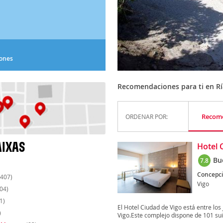
iones
Recomendaciones para ti en Rí
Recom
ORDENAR POR:
AIXAS
Hotel 
Bu
7.8
Concepci
407)
Vigo
04)
1)
El Hotel Ciudad de Vigo está entre los
)
Vigo.Este complejo dispone de 101 suit