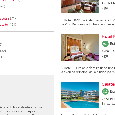
Av. de Ma
676)
Vigo
scotas
(717)
El Hotel TRYP Los Galeones está a 250
de Vigo.Dispone de 80 habitaciones en
atuito
(121)
Hotel 
Ex
9.3
0)
132)
Avda. Ga
Vigo
1)
El Hotel NH Palacio de Vigo tiene una 
la avenida principal de la ciudad y a mu
Galate
Ex
8.5
C/ As Pax
Sanxenx
alicia. El hotel desde el primer
on las cosas por mejorar.