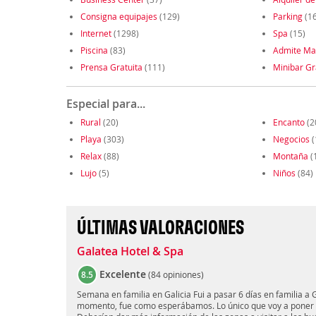
Consigna equipajes
(129)
Parking
(1
Internet
(1298)
Spa
(15)
Piscina
(83)
Admite Ma
Prensa Gratuita
(111)
Minibar Gr
Especial para...
Rural
(20)
Encanto
(2
Playa
(303)
Negocios
(
Relax
(88)
Montaña
(
Lujo
(5)
Niños
(84)
ÚLTIMAS VALORACIONES
Galatea Hotel & Spa
Excelente
8.5
(
84 opiniones
)
Semana en familia en Galicia Fui a pasar 6 días en familia a G
momento, fue como esperábamos. Lo único que voy a poner s