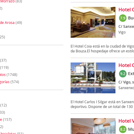
 Morrazo
(83)
2)
Hotel 
Bu
7.9
 de Arosa
(49)
C/ Sanxe
Vigo
25)
El Hotel Coia está en la ciudad de Vig
da Bouza.El hospedaje ofrece un estilo
(37)
Hotel C
(119)
Ex
9.2
tos
(1748)
gorías
(574)
C/ Vigo, s
Sanxenx
El Hotel Carlos I Silgar está en Sanxen
(12)
deportivo. Dispone de un total de 130 
33)
te
(157)
Hotel 
2)
Mu
8.2
 bicicletas
(51)