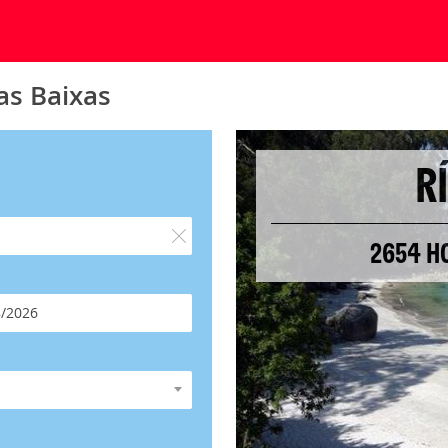
as Baixas
R
2654 HO