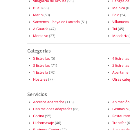
Vilagarcía de Arousa
(93)
Cangas de
Bueu
(83)
Malpica
(6
Marin
(60)
Poio
(54)
Sanxenxo - Playa de Lanzada
(51)
Villanueva
A Guarda
(47)
Tui
(45)
Montalvo
(27)
Mondariz
(
Categorías
5 Estrellas
(5)
4 Estrellas
3 Estrellas
(71)
2 Estrellas
1 Estrella
(70)
Apartamen
Hostales
(77)
Otras cate
Servicios
Accesos adaptados
(113)
Animación
Habitaciones adaptadas
(88)
Gimnasio
(
Cocina
(95)
Restauran
Hidromasaje
(46)
Transfer
(6
Business Center
(37)
Alquiler de