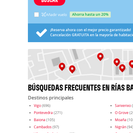
ahorra hasta un 20%
Añadir vuelo
¡Reserva ahora con el mejor precio garantizado!
Cancelación
GRATUITA
en la mayoría de habitac
BÚSQUEDAS FRECUENTES EN RÍAS B
Destinos principales
Vigo
(696)
Sanxenxo
(
Pontevedra
(271)
O Grove
(2
Baiona
(105)
Moaña
(10
Cambados
(97)
Nigrán
(94