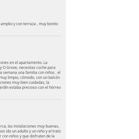
 amplio y con terraza , muy bonito
iones en el apartamento. La
 y O Grove, necesitas coche para
 semana una familia con niños , el
 muy limpio, cómodo, con un balcón
laciones muy bien cuidadas, la
 jardín estaba precioso con el hórreo
erca, las instalaciones muy buenas,
os ido un adulto y un niño y el trato
 con niños y que disfruten de la