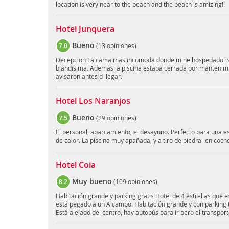
location is very near to the beach and the beach is amizing!!
Hotel Junquera
Bueno
7.0
(
13 opiniones
)
Decepcion La cama mas incomoda donde m he hospedado. Se 
blandisima. Ademas la piscina estaba cerrada por mantenimie
avisaron antes d llegar.
Hotel Los Naranjos
Bueno
7.5
(
29 opiniones
)
El personal, aparcamiento, el desayuno. Perfecto para una e
de calor. La piscina muy apañada, y a tiro de piedra -en coche
Hotel Coia
Muy bueno
8.2
(
109 opiniones
)
Habitación grande y parking gratis Hotel de 4 estrellas que es
está pegado a un Alcampo. Habitación grande y con parking tan
Está alejado del centro, hay autobús para ir pero el transpor