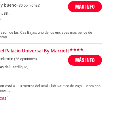
y bueno
(80 opiniones)
MÁS INFO
, 38 ,
o
razón de las Rías Bajas, uno de los enclaves más bellos de
tán...
el Palacio Universal By Marriott
celente
(36 opiniones)
MÁS INFO
s del Castillo,28,
iott está a 110 metros del Real Club Nautico de Vigo.Cuenta con
nes,...
ixas