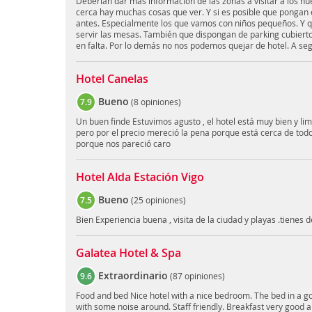
Deberían dar más información de las zonas a visitar a los h
cerca hay muchas cosas que ver. Y si es posible que pongan 
antes. Especialmente los que vamos con niños pequeños. Y q
servir las mesas. También que dispongan de parking cubierto
en falta. Por lo demás no nos podemos quejar de hotel. A se
Hotel Canelas
Bueno
7.9
(
8 opiniones
)
Un buen finde Estuvimos agusto , el hotel está muy bien y lim
pero por el precio mereció la pena porque está cerca de tod
porque nos pareció caro
Hotel Alda Estación Vigo
Bueno
7.5
(
25 opiniones
)
Bien Experiencia buena , visita de la ciudad y playas .tienes 
Galatea Hotel & Spa
Extraordinario
9.6
(
87 opiniones
)
Food and bed Nice hotel with a nice bedroom. The bed in a g
with some noise around. Staff friendly. Breakfast very good a