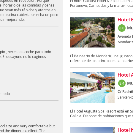
uéspedes en recepción. Porque
El hotel Galatea Hotel & Spa está en 
el horario de las comidas y cenas
Portonovo, Cambados y la maravillosa i
ue sean más rápidos y atentos en
 o piscina cubierta se echa un poco
Hotel 
guir mejorando.
Mu
8.0
Avenida 
Mondari
pio , necesitas coche para todo
El Balneario de Mondariz, inaugurado 
o. El desayuno no lo cogimos
referente de los principales balnearios
Hotel 
Mu
8.4
C/ Padriñ
de todo
Sanxenx
El Hotel Augusta Spa Resort está en 
Galicia. Dispone de habitaciones que e
ood size and very comfortable but
Hotel 
nd the dinner excellent. The