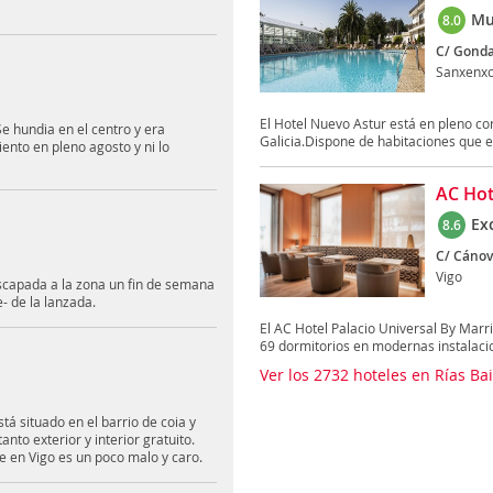
Mu
8.0
C/ Gondar
Sanxenx
El Hotel Nuevo Astur está en pleno co
hundia en el centro y era
Galicia.Dispone de habitaciones que es
nto en pleno agosto y ni lo
AC Hot
Ex
8.6
C/ Cánova
Vigo
scapada a la zona un fin de semana
- de la lanzada.
El AC Hotel Palacio Universal By Marr
69 dormitorios en modernas instalacio
Ver los 2732 hoteles en Rías Ba
tá situado en el barrio de coia y
to exterior y interior gratuito.
te en Vigo es un poco malo y caro.