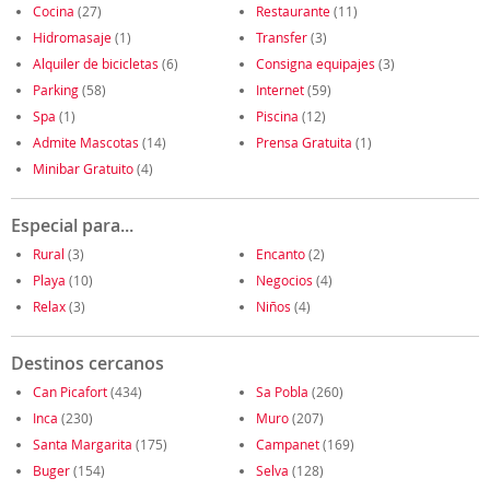
Cocina
(27)
Restaurante
(11)
Hidromasaje
(1)
Transfer
(3)
Alquiler de bicicletas
(6)
Consigna equipajes
(3)
Parking
(58)
Internet
(59)
Spa
(1)
Piscina
(12)
Admite Mascotas
(14)
Prensa Gratuita
(1)
Minibar Gratuito
(4)
Especial para...
Rural
(3)
Encanto
(2)
Playa
(10)
Negocios
(4)
Relax
(3)
Niños
(4)
Destinos cercanos
Can Picafort
(434)
Sa Pobla
(260)
Inca
(230)
Muro
(207)
Santa Margarita
(175)
Campanet
(169)
Buger
(154)
Selva
(128)