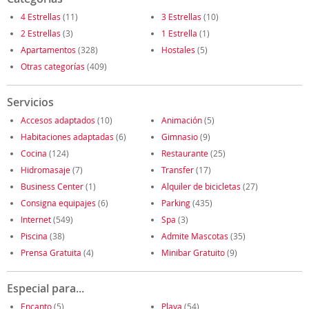
4 Estrellas
(11)
3 Estrellas
(10)
2 Estrellas
(3)
1 Estrella
(1)
Apartamentos
(328)
Hostales
(5)
Otras categorías
(409)
Servicios
Accesos adaptados
(10)
Animación
(5)
Habitaciones adaptadas
(6)
Gimnasio
(9)
Cocina
(124)
Restaurante
(25)
Hidromasaje
(7)
Transfer
(17)
Business Center
(1)
Alquiler de bicicletas
(27)
Consigna equipajes
(6)
Parking
(435)
Internet
(549)
Spa
(3)
Piscina
(38)
Admite Mascotas
(35)
Prensa Gratuita
(4)
Minibar Gratuito
(9)
Especial para...
Encanto
(5)
Playa
(54)