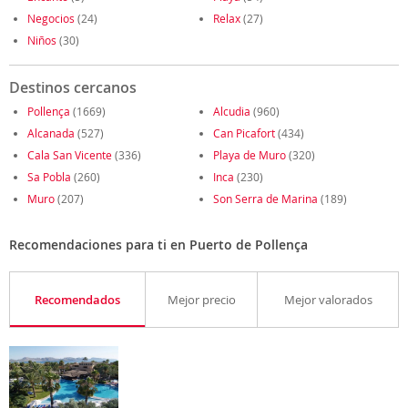
Negocios
(24)
Relax
(27)
Niños
(30)
Destinos cercanos
Pollença
(1669)
Alcudia
(960)
Alcanada
(527)
Can Picafort
(434)
Cala San Vicente
(336)
Playa de Muro
(320)
Sa Pobla
(260)
Inca
(230)
Muro
(207)
Son Serra de Marina
(189)
Recomendaciones para ti en Puerto de Pollença
Recomendados
Mejor precio
Mejor valorados