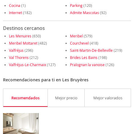
Cocina
(1)
Parking
(120)
Internet
(182)
Admite Mascotas
(92)
Destinos cercanos
Les Menuires
(650)
Meribel
(579)
Meribel Mottaret
(482)
Courchevel
(418)
Valfréjus
(296)
Saint-Martin-De-Belleville
(219)
Val Thorens
(212)
Brides Les Bains
(198)
Valfréjus-Le-Charmaix
(127)
Pralognan la vanoise
(126)
Recomendaciones para ti en Les Bruyères
Recomendados
Mejor precio
Mejor valorados