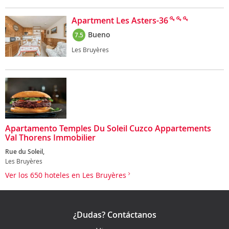
Apartment Les Asters-36
Bueno
7.5
Les Bruyères
Apartamento Temples Du Soleil Cuzco Appartements
Val Thorens Immobilier
Rue du Soleil,
Les Bruyères
Ver los 650 hoteles en Les Bruyères
¿Dudas? Contáctanos