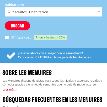
Habitaciones
BUSCAR
ahorra hasta un 20%
Añadir vuelo
¡Reserva ahora con el mejor precio garantizado!
Cancelación
GRATUITA
en la mayoría de habitaciones
SOBRE LES MENUIRES
Les Menuires dispone de pistas para todos los niveles y ascensos rápidos y
cómodos gracias a una red de remontes que no deja de modernizarse.
Leer más
BÚSQUEDAS FRECUENTES EN LES MENUIRES