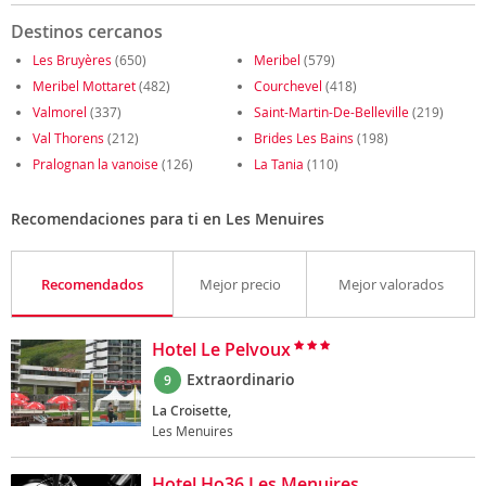
Destinos cercanos
Les Bruyères
(650)
Meribel
(579)
Meribel Mottaret
(482)
Courchevel
(418)
Valmorel
(337)
Saint-Martin-De-Belleville
(219)
Val Thorens
(212)
Brides Les Bains
(198)
Pralognan la vanoise
(126)
La Tania
(110)
Recomendaciones para ti en Les Menuires
Recomendados
Mejor precio
Mejor valorados
Hotel Le Pelvoux
Extraordinario
9
La Croisette,
Les Menuires
Hotel Ho36 Les Menuires