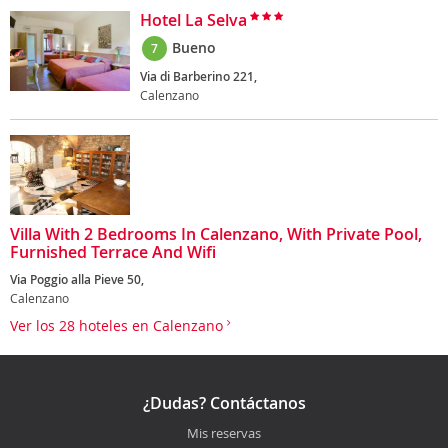
Hotel La Selva
Bueno
7
Via di Barberino 221,
Calenzano
Villa With 2 Bedrooms In Calenzano, With Private Pool,
Furnished Terrace And Wifi
Via Poggio alla Pieve 50,
Calenzano
Ver los 28 hoteles en Calenzano
¿Dudas? Contáctanos
Mis reservas