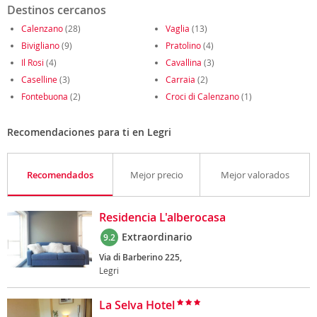
Destinos cercanos
Calenzano
(28)
Vaglia
(13)
Bivigliano
(9)
Pratolino
(4)
Il Rosi
(4)
Cavallina
(3)
Caselline
(3)
Carraia
(2)
Fontebuona
(2)
Croci di Calenzano
(1)
Recomendaciones para ti en Legri
Recomendados
Mejor precio
Mejor valorados
Residencia L'alberocasa
Extraordinario
9.2
Via di Barberino 225,
Legri
La Selva Hotel