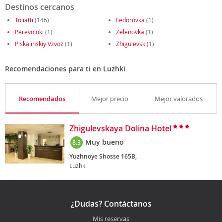
Destinos cercanos
Toliatti
(146)
Fëdorovka
(1)
Perevoloki
(1)
Zelenovka
(1)
Piskalinskiy Vzvoz
(1)
Zhigulevsk
(1)
Recomendaciones para ti en Luzhki
Recomendados
Mejor precio
Mejor valorados
Zhigulevskaya Dolina Hotel
Muy bueno
8.3
Yuzhnoye Shosse 165B,
Luzhki
¿Dudas? Contáctanos
Mis reservas