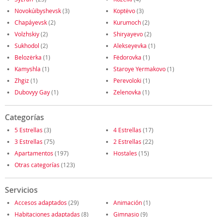
Novokúibyshevsk
(3)
Koptëvo
(3)
Chapáyevsk
(2)
Kurumoch
(2)
Volzhskiy
(2)
Shiryayevo
(2)
Sukhodol
(2)
Alekseyevka
(1)
Belozërka
(1)
Fëdorovka
(1)
Kamyshla
(1)
Staroye Yermakovo
(1)
Zhgiz
(1)
Perevoloki
(1)
Dubovyy Gay
(1)
Zelenovka
(1)
Categorías
5 Estrellas
(3)
4 Estrellas
(17)
3 Estrellas
(75)
2 Estrellas
(22)
Apartamentos
(197)
Hostales
(15)
Otras categorías
(123)
Servicios
Accesos adaptados
(29)
Animación
(1)
Habitaciones adaptadas
(8)
Gimnasio
(9)