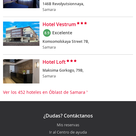
146B Revolyutsionnaya,
Samara
Hotel Vestrum
Excelente
8.9
Komsomolskaya Street 7B,
Samara
Hotel Loft
Maksima Gorkogo, 79B,
Samara
Ver los 452 hoteles en Óblast de Samara
¿Dudas? Contáctanos
Mis reservas
Ir al Centro de ayuda