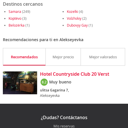
Destinos cercanos
Samara
(249)
Kozelki
(4)
Koptëvo
(3)
Volzhskiy
(2)
Belozërka
(1)
Dubovyy Gay
(1)
Recomendaciones para ti en Alekseyevka
Recomendados
Mejor precio
Mejor valorados
Hotel Countryside Club 20 Verst
Muy bueno
8.2
ulitsa Gagarina 7,
Alekseyevka
¿Dudas? Contáctanos
Mis reservas