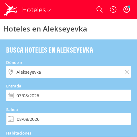
Hoteles
Login
Hoteles en Alekseyevka
BUSCA HOTELES EN ALEKSEYEVKA
Dónde ir
Entrada
Salida
Habitaciones