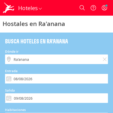
Hoteles
Login
Hostales en Ra'anana
BUSCA HOTELES EN RA'ANANA
Dónde ir
Entrada
Salida
Habitaciones