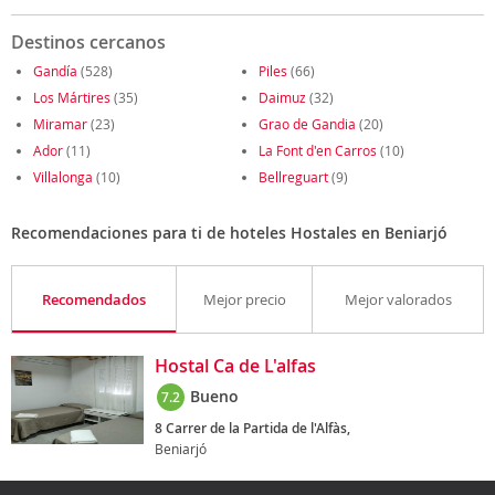
Destinos cercanos
Gandía
(528)
Piles
(66)
Los Mártires
(35)
Daimuz
(32)
Miramar
(23)
Grao de Gandia
(20)
Ador
(11)
La Font d'en Carros
(10)
Villalonga
(10)
Bellreguart
(9)
Recomendaciones para ti de hoteles Hostales en Beniarjó
Recomendados
Mejor precio
Mejor valorados
Hostal Ca de L'alfas
Bueno
7.2
8 Carrer de la Partida de l'Alfàs,
Beniarjó