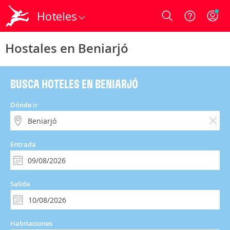
Hoteles
Login
Hostales en Beniarjó
BUSCA HOTELES EN BENIARJÓ
Dónde ir
Entrada
Salida
Habitaciones