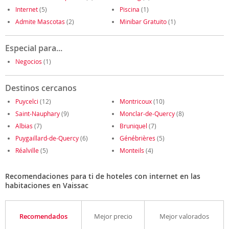
Internet
(5)
Piscina
(1)
Admite Mascotas
(2)
Minibar Gratuito
(1)
Especial para...
Negocios
(1)
Destinos cercanos
Puycelci
(12)
Montricoux
(10)
Saint-Nauphary
(9)
Monclar-de-Quercy
(8)
Albias
(7)
Bruniquel
(7)
Puygaillard-de-Quercy
(6)
Génébrières
(5)
Réalville
(5)
Monteils
(4)
Recomendaciones para ti de hoteles con internet en las
habitaciones en Vaissac
Recomendados
Mejor precio
Mejor valorados