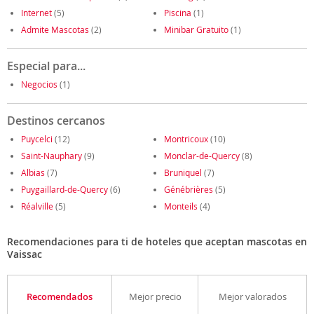
Internet
(5)
Piscina
(1)
Admite Mascotas
(2)
Minibar Gratuito
(1)
Especial para...
Negocios
(1)
Destinos cercanos
Puycelci
(12)
Montricoux
(10)
Saint-Nauphary
(9)
Monclar-de-Quercy
(8)
Albias
(7)
Bruniquel
(7)
Puygaillard-de-Quercy
(6)
Génébrières
(5)
Réalville
(5)
Monteils
(4)
Recomendaciones para ti de hoteles que aceptan mascotas en
Vaissac
Recomendados
Mejor precio
Mejor valorados