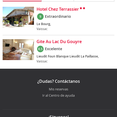
Hotel Chez Terrassier
Extraordinario
9
Le Bourg,
Vaissac
Gite Au Lac Du Gouyre
Excelente
8.5
Lieudit Foun Blanque Lieudit La Paillasse,
Vaissac
¿Dudas? Contáctanos
Mis reservas
Ir al Centro de ayuda